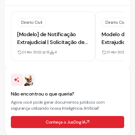
Direito Civil
Direito Civil
[Modelo] de Notificação
Modelo de No
Extrajudicial | Solicitação de
Extrajudicial.
Transferência de
de Proprieda
01 Abr 2022
15
4
01 Abr 2022
23
Propriedade Imobiliária
Não encontrou o que queria?
Agora você pode gerar documentos jurídicos com
segurança utilizando nossa Inteligência Artificial!
Conheça o JusDog IA