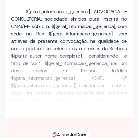
$[geral_informacao_generica] ADVOCACIA E
CONSULTORIA, sociedade simples pura inscrita no
CNPJ/MF sob o n. $[geral_informacao_generica], com
sede na Rua $[geral_informacao_generica], vem
através da presente convocação, na qualidade de
corpo jurídico que defende os interesses da Senhora
$[parte_autor_nome_completo], considerando o
fato de V.Srº $[geral_informacao_generica] ser um
dos sócios da Pessoa Jurídica
$[geral_informacao_generica] (CNPJ Nº
$[geral_informacao_generica]), solicitar que o senhor
entre em contato conosco através dos telefones
$[geral_informacao_generica] para que fins de
transferência da …
Assine JusDocs