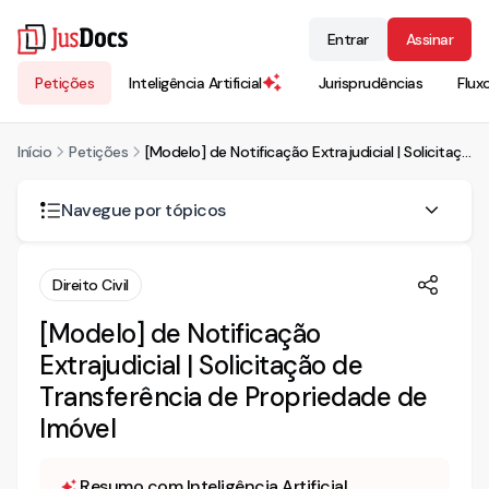
Entrar
Assinar
Petições
Inteligência Artificial
Jurisprudências
Flux
Início
Petições
[Modelo] de Notificação Extrajudicial | Solicitação de Transferência de Propriedade de Imóvel
Navegue por tópicos
NOTIFICAÇÃO EXTRAJUDICIAL
Direito Civil
[Modelo] de Notificação
Extrajudicial | Solicitação de
Transferência de Propriedade de
Imóvel
Resumo com Inteligência Artificial