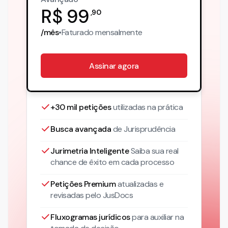
R$
99
,
90
/mês
•
Faturado
mensalmente
Assinar agora
+30 mil petições
utilizadas na prática
Busca avançada
de Jurisprudência
Jurimetria Inteligente
Saiba sua real
chance de êxito em cada processo
Petições Premium
atualizadas
e
revisadas pelo JusDocs
Fluxogramas jurídicos
para auxiliar na