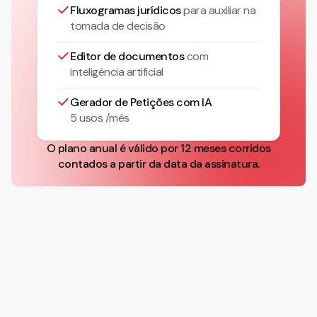
Fluxogramas jurídicos
para auxiliar na
tomada de decisão
Editor de documentos
com
inteligência artificial
Gerador de Petições com IA
5 usos /mês
O plano anual é válido por 12 meses corridos
contados a partir da data da assinatura.