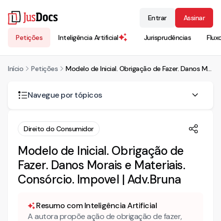
Entrar
Assinar
Petições
Inteligência Artificial
Jurisprudências
Flux
Início
Petições
Modelo de Inicial. Obrigação de Fazer. Danos Morais e Materiais. Consórcio. Impovel | Adv.Bruna
Navegue por tópicos
AÇÃO DE OBRIGAÇÃO DE FAZER COMPEDIDO DE
Direito do Consumidor
INDENIZAÇÃO POR DANOS MORAIS E MATERIAIS
Modelo de Inicial. Obrigação de
DA ASSISTÊNCIA JUDICIÁRIA GRATUITA
Fazer. Danos Morais e Materiais.
I – DOS FATOS
Consórcio. Impovel | Adv.Bruna
II DO DIREITO
DA APLICABILIDADE DO CDC
Resumo com Inteligência Artificial
DA VULNERABILIDADE DO CONSUMIDOR
A autora propõe ação de obrigação de fazer,