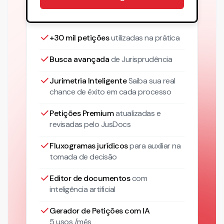
+30 mil petições
utilizadas na prática
Busca avançada
de Jurisprudência
Jurimetria Inteligente
Saiba sua real
chance de êxito em cada processo
Petições Premium
atualizadas
e
revisadas pelo JusDocs
Fluxogramas jurídicos
para auxiliar na
tomada de decisão
Editor de documentos
com
inteligência artificial
Gerador de Petições com IA
5 usos /mês