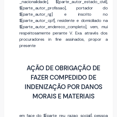
_nacionalidade], $[parte_autor_estado_civil],
$[parte_autor_profissao], portador do
$[parte_autor_rg] e inscrito no
$[parte_autor_cpf], residente e domiciliado na
$[parte_autor_endereco_completo], vem, mui
respeitosamente perante V. Exa. através dos
procuradores in fine assinados, propor a
presente
AÇÃO DE OBRIGAÇÃO DE
FAZER COMPEDIDO DE
INDENIZAÇÃO POR DANOS
MORAIS E MATERIAIS
em face do $[parte_reu_razao_social], pessoa