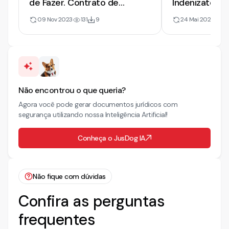
de Fazer. Contrato de
Indenizatória 
Consórcio
Materiais por
09 Nov 2023
131
9
24 Mai 2022
7
Frustrado
Não encontrou o que queria?
Agora você pode gerar documentos jurídicos com
segurança utilizando nossa Inteligência Artificial!
Conheça o JusDog IA
Não fique com dúvidas
Confira as perguntas
frequentes