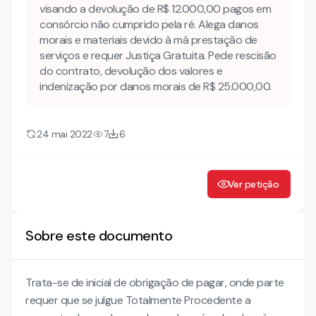
visando a devolução de R$ 12.000,00 pagos em
DA PROTEÇÃO LEGAL DOS CONSUMIDORES
consórcio não cumprido pela ré. Alega danos
DA INVERSÃO DO ÔNUS DA PROVA
morais e materiais devido à má prestação de
serviços e requer Justiça Gratuita. Pede rescisão
do contrato, devolução dos valores e
indenização por danos morais de R$ 25.000,00.
24 mai 2022
7
6
Ver petição
Sobre este documento
Trata-se de inicial de obrigação de pagar, onde parte
requer que se julgue Totalmente Procedente a