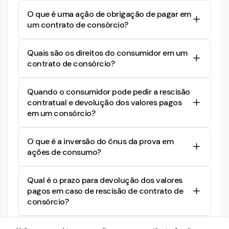
O que é uma ação de obrigação de pagar em
um contrato de consórcio?
É uma ação judicial onde o autor requer que a
Quais são os direitos do consumidor em um
parte ré devolva o valor total pago em um
contrato de consórcio?
contrato de consórcio, argumentando que
houve falha na prestação de serviço ou
O consumidor tem direito à informação
descumprimento contratual.
Quando o consumidor pode pedir a rescisão
adequada, à reparação de danos patrimoniais e
contratual e devolução dos valores pagos
morais, e à inversão do ônus da prova se houver
em um consórcio?
verossimilhança nas alegações ou
hipossuficiência, conforme o Código de Defesa
O consumidor pode pedir a rescisão e devolução
do Consumidor.
O que é a inversão do ônus da prova em
dos valores pagos se houver má prestação do
ações de consumo?
serviço, como atraso na liberação da carta de
crédito, cobrança indevida de juros ou outros
A inversão do ônus da prova permite que, em
descumprimentos contratuais.
Qual é o prazo para devolução dos valores
uma ação judicial, a responsabilidade de provar
pagos em caso de rescisão de contrato de
os fatos seja atribuída ao fornecedor, quando o
consórcio?
consumidor é hipossuficiente ou suas alegações
são verossímeis, facilitando a defesa dos seus
O prazo para devolução dos valores pagos, em
direitos.