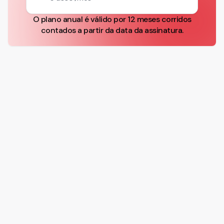
O plano anual é válido por 12 meses corridos
contados a partir da data da assinatura.