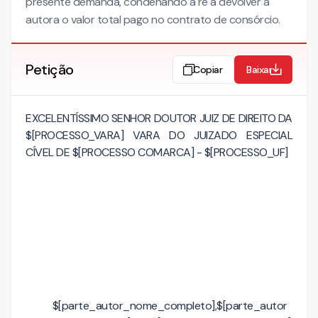
presente demanda, condenando a ré a devolver à
autora o valor total pago no contrato de consórcio.
Petição
Copiar
Baixar
EXCELENTÍSSIMO SENHOR DOUTOR JUIZ DE DIREITO DA
$[PROCESSO_VARA] VARA DO JUIZADO ESPECIAL
CÍVEL DE $[PROCESSO COMARCA] - $[PROCESSO_UF]
$[parte_autor_nome_completo],$[parte_autor