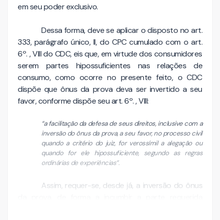
em seu poder exclusivo.
Dessa forma, deve se aplicar o disposto no art.
333, parágrafo único, II, do CPC cumulado com o art.
6º. , VIII do CDC, eis que, em virtude dos consumidores
serem partes hipossuficientes nas relações de
consumo, como ocorre no presente feito, o CDC
dispõe que ônus da prova deva ser invertido a seu
favor, conforme dispõe seu art. 6º. , VIII:
“a facilitação da defesa de seus direitos, inclusive com a
inversão do ônus da prova, a seu favor, no processo civil
quando a critério do juiz, for verossímil a alegação ou
quando for ele hipossuficiente, segundo as regras
ordinárias de experiências”.
Assim, requer-se, desde já, a inversão do ônus
da prova, de forma a incumbir a parte requerida
demonstrar a …