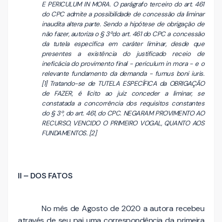
E PERICULUM IN MORA. O parágrafo terceiro do art. 461
do CPC admite a possibilidade de concessão da liminar
inaudita altera parte. Sendo a hipótese de obrigação de
não fazer, autoriza o § 3ºdo art. 461 do CPC a concessão
da tutela específica em caráter liminar, desde que
presentes a existência do justificado receio de
ineficácia do provimento final - periculum in mora - e o
relevante fundamento da demanda - fumus boni iuris.
[1] Tratando-se de TUTELA ESPECÍFICA da OBRIGAÇÃO
de FAZER, é lícito ao juiz conceder a liminar, se
constatada a concorrência dos requisitos constantes
do § 3º, do art. 461, do CPC. NEGARAM PROVIMENTO AO
RECURSO, VENCIDO O PRIMEIRO VOGAL, QUANTO AOS
FUNDAMENTOS. [2]
II – DOS FATOS
No mês de Agosto de 2020 a autora recebeu
através de seu pai uma correspondência da primeira