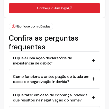
Conheça o JusDog IA
Não fique com dúvidas
Confira as perguntas
frequentes
O que é uma ação declaratória de
inexistência de débito?
Uma ação declaratória de inexistência de débito
Como funciona a antecipação de tutela em
visa reconhecer judicialmente que não existe uma
casos de negativação indevida?
dívida atribuída a uma pessoa, evitando
cobranças indevidas e retirando seu nome de
A antecipação de tutela pode ser concedida
cadastros de maus pagadores.
O que fazer em caso de cobrança indevida
quando há elementos que evidenciam a
que resultou na negativação do nome?
probabilidade do direito e o perigo de dano
irreparável. Isso permite que o juiz ordene a