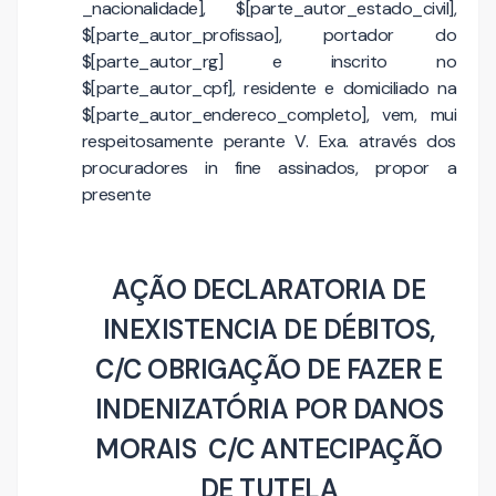
_nacionalidade], $[parte_autor_estado_civil],
$[parte_autor_profissao], portador do
$[parte_autor_rg] e inscrito no
$[parte_autor_cpf], residente e domiciliado na
$[parte_autor_endereco_completo], vem, mui
respeitosamente perante V. Exa. através dos
procuradores in fine assinados, propor a
presente
AÇÃO DECLARATORIA DE
INEXISTENCIA DE DÉBITOS,
C/C OBRIGAÇÃO DE FAZER E
INDENIZATÓRIA POR DANOS
MORAIS C/C ANTECIPAÇÃO
DE TUTELA