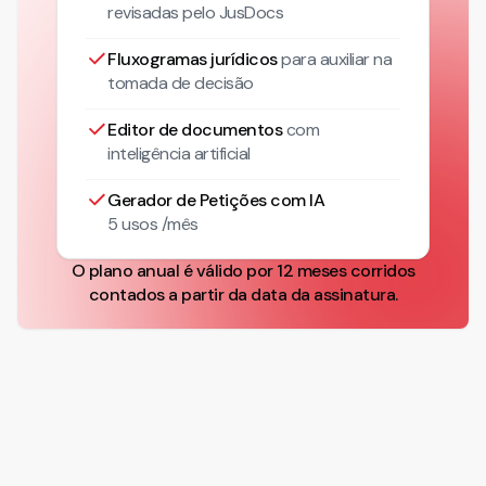
revisadas pelo JusDocs
Fluxogramas jurídicos
para auxiliar na
tomada de decisão
Editor de documentos
com
inteligência artificial
Gerador de Petições com IA
5 usos /mês
O plano anual é válido por 12 meses corridos
contados a partir da data da assinatura.