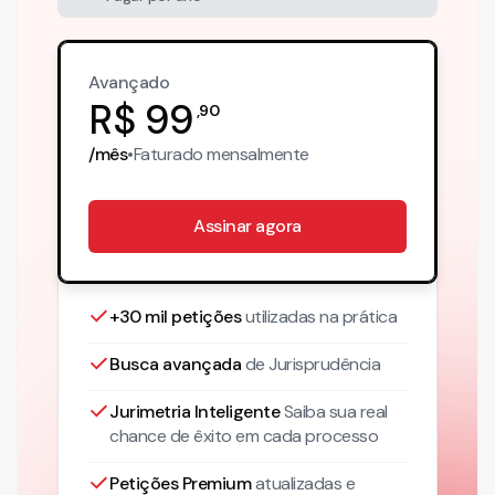
Avançado
R$
99
,
90
/mês
•
Faturado
mensalmente
Assinar agora
+30 mil petições
utilizadas na prática
Busca avançada
de Jurisprudência
Jurimetria Inteligente
Saiba sua real
chance de êxito em cada processo
Petições Premium
atualizadas
e