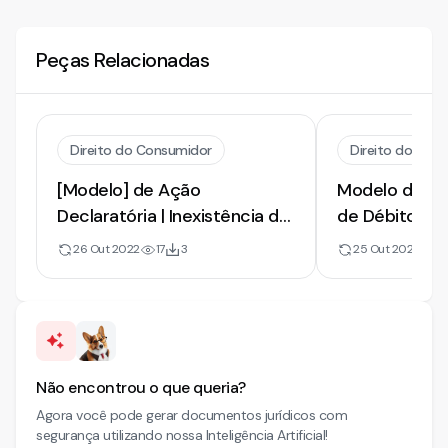
Peças Relacionadas
Direito do Consumidor
Direito do Con
[Modelo] de Ação
Modelo de Inic
Declaratória | Inexistência de
de Débito. N
Débito e Danos Morais por
Indevida. Dan
26 Out 2022
17
3
25 Out 2022
5
Negativação Indevida
Cartão de Cr
Não encontrou o que queria?
Agora você pode gerar documentos jurídicos com
segurança utilizando nossa Inteligência Artificial!