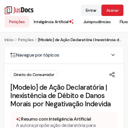
Entrar
Assinar
Petições
Inteligência Artificial
Jurisprudências
Flux
Início
Petições
[Modelo] de Ação Declaratória | Inexistência de Débito e Danos Morais por Negativação Indevida
Navegue por tópicos
AÇÃO DECLARATORIA DE INEXISTENCIA DE DÉBITOS, C/C
Direito do Consumidor
OBRIGAÇÃO DE FAZER E INDENIZATÓRIA POR DANOS MORAIS
C/C ANTECIPAÇÃO DE TUTELA
[Modelo] de Ação Declaratória |
I - DA ANTECIPAÇÃO DOS EFEITOS DE TUTELA
Inexistência de Débito e Danos
Morais por Negativação Indevida
II – DOS FATOS
III – DO DIREITO
Resumo com Inteligência Artificial
DA INVERSÃO DO ONUS DA PROVA
A autora propõe ação declaratória para