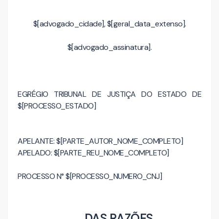
$[advogado_cidade], $[geral_data_extenso].
$[advogado_assinatura].
EGRÉGIO TRIBUNAL DE JUSTIÇA DO ESTADO DE
$[PROCESSO_ESTADO]
APELANTE: $[PARTE_AUTOR_NOME_COMPLETO]
APELADO: $[PARTE_REU_NOME_COMPLETO]
PROCESSO N° $[PROCESSO_NUMERO_CNJ]
DAS RAZÕES