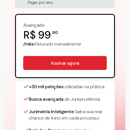
Pagar por ano
Avançado
R$
99
,
90
/mês
•
Faturado
mensalmente
Assinar agora
+30 mil petições
utilizadas na prática
Busca avançada
de Jurisprudência
Jurimetria Inteligente
Saiba sua real
chance de êxito em cada processo