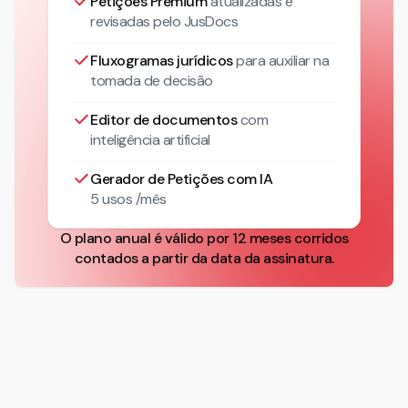
Petições Premium
atualizadas
e
revisadas pelo JusDocs
Fluxogramas jurídicos
para auxiliar na
tomada de decisão
Editor de documentos
com
inteligência artificial
Gerador de Petições com IA
5 usos /mês
O plano anual é válido por 12 meses corridos
contados a partir da data da assinatura.