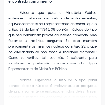
encontrado com o mesmo.
Evidente que para o Ministério Publico
entender tratar-se de trafico de entorpecentes,
equivocadamente seu representante entendeu que o
artigo 33 da Lei n° 11.343/06 contêm núcleos do tipo
que não demandam provas do intento comercial. Mas
fazemos a retórica pergunta: Se este mantém
praticamente os mesmos núcleos do artigo 28, o que
os diferenciaria se não fosse a finalidade mercantil?
Como se verifica, tal tese não é suficiente para
satisfazer a pretensão condenatória do digno
Representante do Ministério Público.
Nobres Julgadores, o fato de o tipo penal
conter dezoito núcleos é irrelevante, até porque a
denuncia somente se embasou em dois deles (trazer
consigo e manter em depósito), que necessita para
sua configuração a prova da mercancia. Urge …