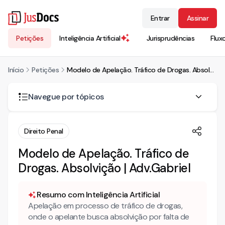
Entrar
Assinar
Petições
Inteligência Artificial
Jurisprudências
Flux
Início
Petições
Modelo de Apelação. Tráfico de Drogas. Absolvição | Adv.Gabriel
Navegue por tópicos
RECURSO DE APELAÇÃO
Direito Penal
DAS RAZÕES
Modelo de Apelação. Tráfico de
Drogas. Absolvição | Adv.Gabriel
DOS FATOS
DA MATERIALIDADE
Resumo com Inteligência Artificial
Apelação em processo de tráfico de drogas,
onde o apelante busca absolvição por falta de