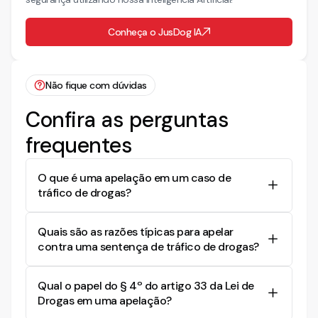
Conheça o JusDog IA
Não fique com dúvidas
Confira as perguntas
frequentes
O que é uma apelação em um caso de
tráfico de drogas?
Uma apelação em um caso de tráfico de drogas é
Quais são as razões típicas para apelar
um recurso apresentado pela parte condenada
contra uma sentença de tráfico de drogas?
que não concorda com a decisão do juiz em
primeira instância. O objetivo é buscar a revisão
As razões para apelar contra uma sentença de
da sentença por uma instância superior, para
Qual o papel do § 4º do artigo 33 da Lei de
tráfico de drogas podem incluir a alegação de
tentar modificar ou anular a condenação.
Drogas em uma apelação?
que não foi provada a intenção de comercializar