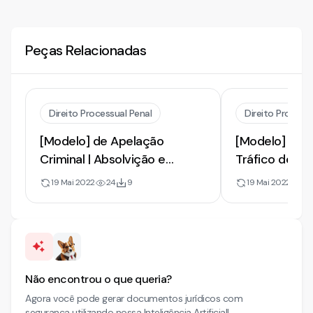
Peças Relacionadas
Direito Processual Penal
Direito Processu
[Modelo] de Apelação
[Modelo] de 
Criminal | Absolvição e
Tráfico de Dr
Redução de Pena em Tráfico
Absolvição e
19 Mai 2022
24
9
19 Mai 2022
42
de Drogas
Pena
Não encontrou o que queria?
Agora você pode gerar documentos jurídicos com
segurança utilizando nossa Inteligência Artificial!