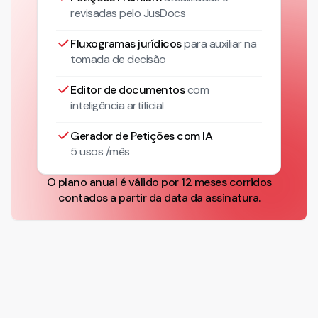
revisadas pelo JusDocs
Fluxogramas jurídicos
para auxiliar na
tomada de decisão
Editor de documentos
com
inteligência artificial
Gerador de Petições com IA
5 usos /mês
O plano anual é válido por 12 meses corridos
contados a partir da data da assinatura.