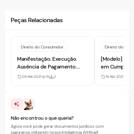
Peças Relacionadas
Direito do Consumidor
Direito do Con
Manifestação. Execução.
[Modelo] de 
Ausência de Pagamento.
em Cumprime
Garantia do Juízo
Sentença | In
06 Mai 2021
111
2
16 Abr 2021
1
Pagamento de
Não encontrou o que queria?
Agora você pode gerar documentos jurídicos com
segurança utilizando nossa Inteligência Artificial!