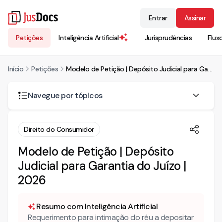
Entrar
Assinar
Petições
Inteligência Artificial
Jurisprudências
Flux
Início
Petições
Modelo de Petição | Depósito Judicial para Garantia do Juízo | 2026
Navegue por tópicos
O depósito judicial afasta a incidência de juros e correção
Direito do Consumidor
monetária?
Modelo de Petição | Depósito
A preclusão pode atingir impugnação que só se volta
contra o laudo complementar?
Judicial para Garantia do Juízo |
2026
O executado pode alegar excesso de execução após
trânsito em julgado da sentença que fixou os critérios?
Resumo com Inteligência Artificial
Há incidência de juros e correção em depósito recursal
Requerimento para intimação do réu a depositar
trabalhista feito apenas para garantir o juízo?