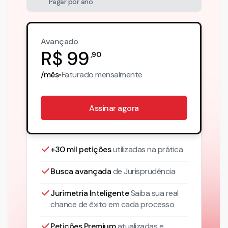
Pagar por ano
Avançado
R$
99
,
90
/mês
•
Faturado
mensalmente
Assinar agora
+30 mil petições
utilizadas na prática
Busca avançada
de Jurisprudência
Jurimetria Inteligente
Saiba sua real
chance de êxito em cada processo
Petições Premium
atualizadas
e