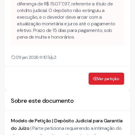
diferença de R$ 15.077,97, referente a título de
crédito judicial. O depósito não extinguiu a
A impugnação apresentada antes da nova intimação
pode ser considerada tempestiva?
execução, e o devedor deve arcar com a
atualização monetária e juros até o pagamento
Mais modelos jurídicos
efetivo. Prazo de 15 dias para pagamento, sob
Modelo de Petição de Juntada de Comprovante de
pena de multa e honorários.
Depósito Judicial | Garantia de Embargos à Execução
Modelo de Declaração de Vínculo Associativo para
Prova junto ao INSS | Membro
09 jan 2026
107
2
Modelo de Execução Fiscal | Penhora de Bens por
Dívida Ativa
Conheça também nossa INTELIGÊNCIA ARTIFICIAL para
Ver petição
advogados!
Sobre este documento
Modelo de Petição | Depósito Judicial para Garantia
do Juízo
| Parte peticiona requerendo a intimação do