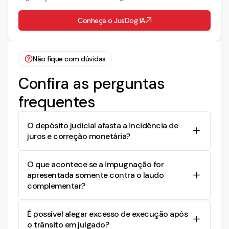
Conheça o JusDog IA
Não fique com dúvidas
Confira as perguntas
frequentes
O depósito judicial afasta a incidência de
juros e correção monetária?
Não. O STJ reafirmou que a atualização deve
O que acontece se a impugnação for
perdurar até a efetiva liberação do valor ao
apresentada somente contra o laudo
credor, mesmo havendo depósito judicial.
complementar?
A impugnação apenas do laudo complementar
É possível alegar excesso de execução após
pode configurar preclusão, pois deve-se
o trânsito em julgado?
contestar desde o laudo original para evitar