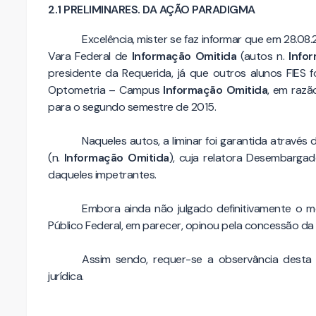
2.1 PRELIMINARES. DA AÇÃO PARADIGMA
Excelência, mister se faz informar que em 28.0
Vara Federal de
Informação Omitida
(autos n.
Info
presidente da Requerida, já que outros alunos FIES 
Optometria – Campus
Informação Omitida
, em razã
para o segundo semestre de 2015.
Naqueles autos, a liminar foi garantida através
(n.
Informação Omitida
), cuja relatora Desembarga
daqueles impetrantes.
Embora ainda não julgado definitivamente o m
Público Federal, em parecer, opinou pela concessão da
Assim sendo, requer-se a observância desta 
jurídica.