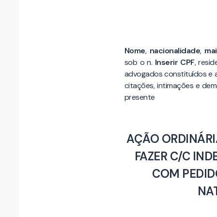
Nome
,
nacionalidade
,
mai
sob o n.
Inserir CPF
, resi
advogados constituídos e ab
citações, intimações e dem
presente
AÇÃO ORDINÁRI
FAZER C/C IN
COM PEDID
NA