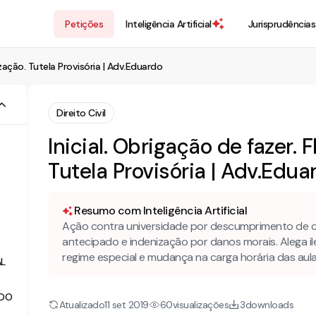
Petições
Inteligência Artificial
Jurisprudências
nização. Tutela Provisória | Adv.Eduardo
Direito Civil
Inicial. Obrigação de fazer. 
Tutela Provisória | Adv.Edua
Resumo com Inteligência Artificial
Ação contra universidade por descumprimento de c
antecipado e indenização por danos morais. Alega il
regime especial e mudança na carga horária das au
AL
 DO
Atualizado
visualizações
downloads
11 set 2019
60
3