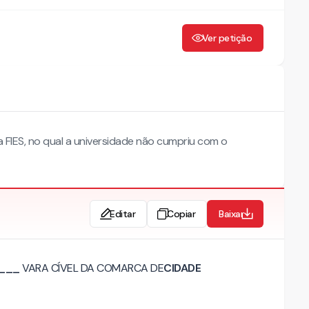
Ver petição
a FIES, no qual a universidade não cumpriu com o
Editar
Copiar
Baixar
___
VARA CÍVEL DA COMARCA DE
CIDADE