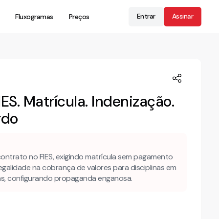
Entrar
Assinar
Fluxogramas
Preços
FIES. Matrícula. Indenização.
rdo
ontrato no FIES, exigindo matrícula sem pagamento
egalidade na cobrança de valores para disciplinas em
las, configurando propaganda enganosa.