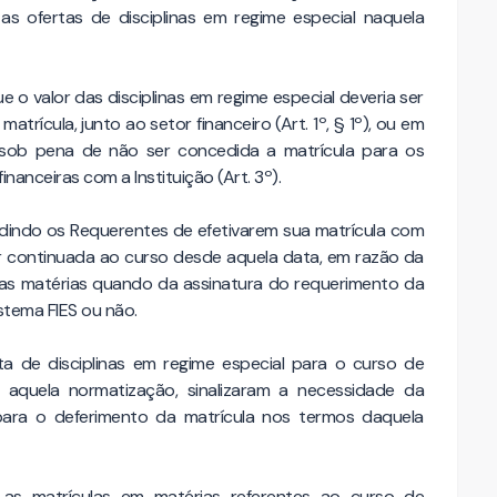
s ofertas de disciplinas em regime especial naquela
e o valor das disciplinas em regime especial deveria ser
trícula, junto ao setor financeiro (Art. 1º, § 1º), ou em
), sob pena de não ser concedida a matrícula para os
nanceiras com a Instituição (Art. 3º).
edindo os Requerentes de efetivarem sua matrícula com
r continuada ao curso desde aquela data, em razão da
das matérias quando da assinatura do requerimento da
stema FIES ou não.
ta de disciplinas em regime especial para o curso de
aquela normatização, sinalizaram a necessidade da
para o deferimento da matrícula nos termos daquela
 as matrículas em matérias referentes ao curso de