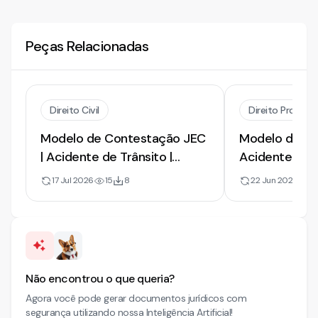
Peças Relacionadas
Direito Civil
Direito Processu
Modelo de Contestação JEC
Modelo de Co
| Acidente de Trânsito |
Acidente | Ne
Franqueadora | 2026
Seguradora |
17 Jul 2026
15
8
22 Jun 2026
2
Não encontrou o que queria?
Agora você pode gerar documentos jurídicos com
segurança utilizando nossa Inteligência Artificial!