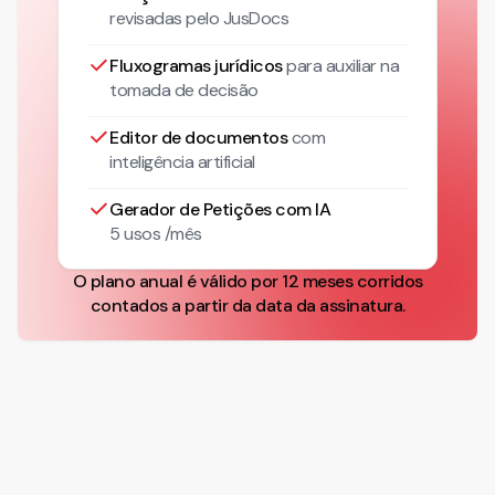
revisadas pelo JusDocs
Fluxogramas jurídicos
para auxiliar na
tomada de decisão
Editor de documentos
com
inteligência artificial
Gerador de Petições com IA
5 usos /mês
O plano anual é válido por 12 meses corridos
contados a partir da data da assinatura.