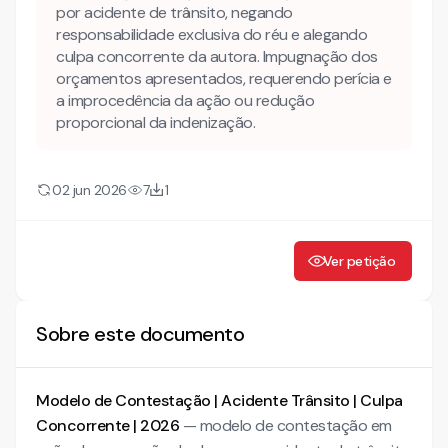
por acidente de trânsito, negando
responsabilidade exclusiva do réu e alegando
Como adaptar este modelo ao caso concreto antes de
usar?
culpa concorrente da autora. Impugnação dos
orçamentos apresentados, requerendo perícia e
Mais conteúdo jurídico
a improcedência da ação ou redução
Conheça também nossa INTELIGÊNCIA ARTIFICIAL para
proporcional da indenização.
advogados!
CONTESTAÇÃO
02 jun 2026
7
1
DOS FATOS
Ver petição
Sobre este documento
Modelo de Contestação | Acidente Trânsito | Culpa
Concorrente | 2026
— modelo de contestação em