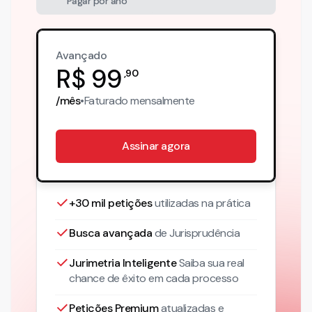
Pagar por ano
Avançado
R$
99
,
90
/mês
•
Faturado
mensalmente
Assinar agora
+30 mil petições
utilizadas na prática
Busca avançada
de Jurisprudência
Jurimetria Inteligente
Saiba sua real
chance de êxito em cada processo
Petições Premium
atualizadas
e