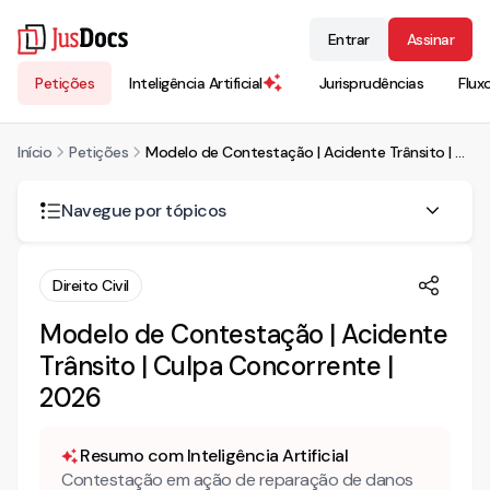
Entrar
Assinar
Petições
Inteligência Artificial
Jurisprudências
Flux
Início
Petições
Modelo de Contestação | Acidente Trânsito | Culpa Concorrente | 2026
Navegue por tópicos
Como funciona a culpa concorrente em acidentes de
Direito Civil
trânsito e qual é o efeito na indenização?
Modelo de Contestação | Acidente
Como impugnar os orçamentos de reparo apresentados
pela parte autora?
Trânsito | Culpa Concorrente |
2026
A recusa da autora em apresentar documentos pode ser
usada como argumento na contestação?
Resumo com Inteligência Artificial
A prova pericial no veículo da autora é necessária nesse
Contestação em ação de reparação de danos
tipo de ação?