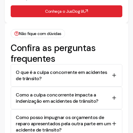
Conheça o JusDog IA
Não fique com dúvidas
Confira as perguntas
frequentes
O que é a culpa concorrente em acidentes
de trânsito?
A culpa concorrente ocorre quando ambas as
Como a culpa concorrente impacta a
partes envolvidas no acidente de trânsito
indenização em acidentes de trânsito?
contribuíram, de alguma forma, para a ocorrência
do evento danoso. Isso significa que tanto o
Nos casos de culpa concorrente, a indenização
autor quanto o réu tiveram parte da
Como posso impugnar os orçamentos de
pode ser reduzida proporcionalmente à
responsabilidade pelo acidente.
reparo apresentados pela outra parte em um
contribuição de cada parte para o acidente. Se a
acidente de trânsito?
culpa for considerada igual para ambas as partes,