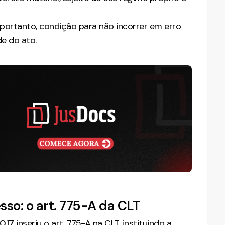
 portanto, condição para não incorrer em erro
e do ato.
so: o art. 775-A da CLT
2017
inseriu o art. 775-A na CLT, instituindo a