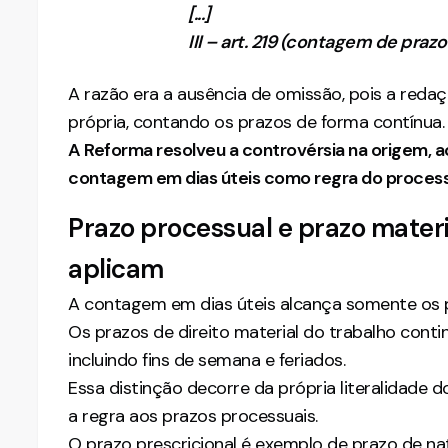
[...]
III – art. 219 (contagem de prazo
A razão era a ausência de omissão, pois a redaçã
própria, contando os prazos de forma contínua.
A Reforma resolveu a controvérsia na origem, ao 
contagem em dias úteis como regra do process
Prazo processual e prazo materia
aplicam
A contagem em dias úteis alcança somente os p
Os prazos de direito material do trabalho cont
incluindo fins de semana e feriados.
Essa distinção decorre da própria literalidade do
a regra aos prazos processuais.
O prazo prescricional é exemplo de prazo de nat