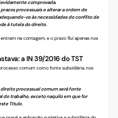
, devidamente comprovada.
s prazos processuais e alterar a ordem de
adequando-os às necessidades do conflito de
e à tutela do direito.
 entram na contagem, e o prazo flui apenas nos
astava: a IN 39/2016 do TST
processo comum como fonte subsidiária, nos
o direito processual comum será fonte
al do trabalho, exceto naquilo em que for
te Título.
que prevê a aplicação supletiva e subsidiária do