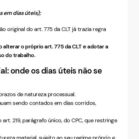
s em dias úteis);
o original do art. 775 da CLT já trazia regra
alterar o próprio art. 775 da CLT e adotar a
o do trabalho.
l: onde os dias úteis não se
razos de natureza processual.
inuam sendo contados em dias corridos,
 art. 219, parágrafo único, do CPC, que restringe
ureza material, sujeito ao seu regime próprio e