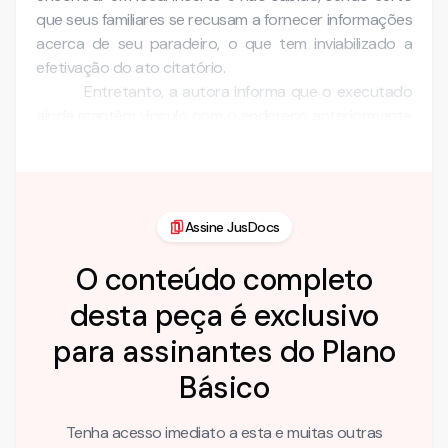
que seus familiares se recusam a fornecer informações
acerca de seu paradeiro, o que tem inviabilizado a
efetivação do ato citatório.
Entretanto, a autora informa que o executado
ainda mantém vínculo com o endereço anteriormente
indicado, havendo indíci…
Assine JusDocs
O conteúdo completo
desta peça é exclusivo
para assinantes do Plano
Básico
Tenha acesso imediato a esta e muitas outras