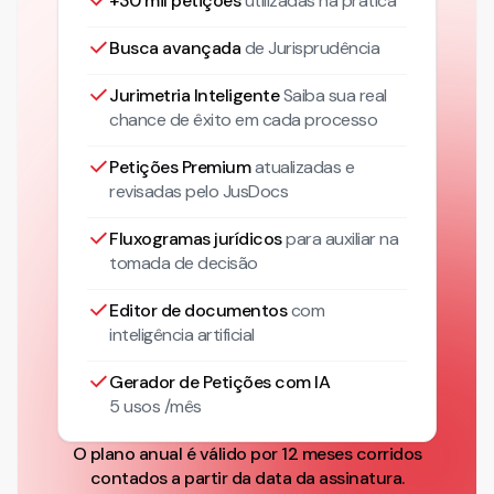
+30 mil petições
utilizadas na prática
Busca avançada
de Jurisprudência
Jurimetria Inteligente
Saiba sua real
chance de êxito em cada processo
Petições Premium
atualizadas
e
revisadas pelo JusDocs
Fluxogramas jurídicos
para auxiliar na
tomada de decisão
Editor de documentos
com
inteligência artificial
Gerador de Petições com IA
5 usos /mês
O plano anual é válido por 12 meses corridos
contados a partir da data da assinatura.