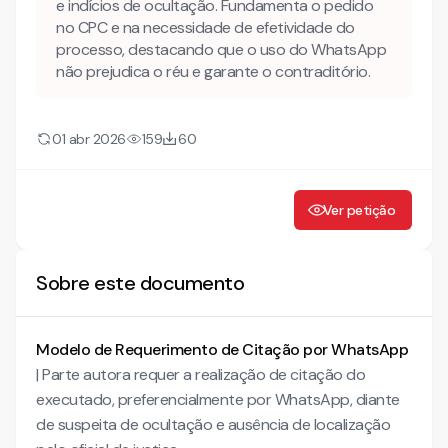
e indícios de ocultação. Fundamenta o pedido
Conheça também nossa INTELIGÊNCIA ARTIFICIAL!
no CPC e na necessidade de efetividade do
processo, destacando que o uso do WhatsApp
não prejudica o réu e garante o contraditório.
01 abr 2026
159
60
Ver petição
Sobre este documento
Modelo de Requerimento de Citação por WhatsApp
| Parte autora requer a realização de citação do
executado, preferencialmente por WhatsApp, diante
de suspeita de ocultação e ausência de localização