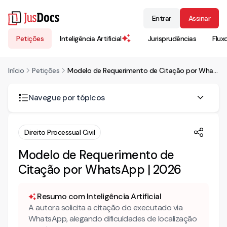
Entrar
Assinar
Petições
Inteligência Artificial
Jurisprudências
Flux
Início
Petições
Modelo de Requerimento de Citação por WhatsApp | 2026
Navegue por tópicos
É possível citação por WhatsApp no processo civil?
Direito Processual Civil
Quando a citação por WhatsApp costuma ser negada?
Modelo de Requerimento de
Citação por WhatsApp | 2026
Quais requisitos fortalecem o pedido de citação por
WhatsApp?
Quando a jurisprudência admite a citação por
Resumo com Inteligência Artificial
WhatsApp?
A autora solicita a citação do executado via
WhatsApp, alegando dificuldades de localização
Mais conteúdo jurídico