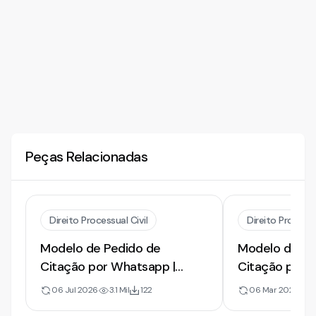
Peças Relacionadas
Direito Processual Civil
Direito Processu
Modelo de Pedido de
Modelo de Re
Citação por Whatsapp |
Citação por T
2026
WhatsApp
06 Jul 2026
3.1 Mil
122
06 Mar 2024
2