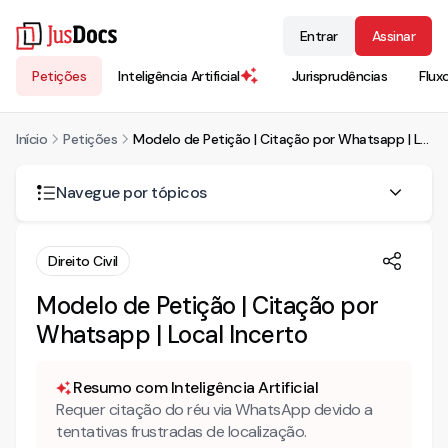
Entrar
Assinar
Petições
Inteligência Artificial
Jurisprudências
Flux
Início
Petições
Modelo de Petição | Citação por Whatsapp | Local Incerto
Navegue por tópicos
Em quais situações é possível requerer a citação do réu
Direito Civil
por WhatsApp?
Modelo de Petição | Citação por
O que deve conter o pedido de citação por WhatsApp?
Whatsapp | Local Incerto
Há riscos de nulidade na citação realizada via WhatsApp?
A decisão que indefere a citação por WhatsApp é passível
Resumo com Inteligência Artificial
de recurso?
Requer citação do réu via WhatsApp devido a
tentativas frustradas de localização.
Quais cuidados devem ser tomados quanto ao número