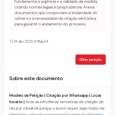
Fundamenta a urgência e a validade da medida,
de WhatsApp informado para citação?
citando normas legais e jurisprudência. Anexa
documentos que comprovam a titularidade do
Como o STJ tem se posicionado sobre a validade da
número e a necessidade da citação eletrônica
citação via WhatsApp?
para garantir o andamento do processo.
Mais conteúdo sobre Ação de Requerimento de Citação
por meio eletrônico / whatsapp
Caso precise de algum modelo específico, mande
28 abr 2025
111
24
um e-mail pra gente!
Conheça também nossa INTELIGÊNCIA ARTIFICIAL para
advogados!
Ver petição
Sobre este documento
Modelo de Petição | Citação por Whatsapp | Local
Incerto |
Ante as infrutíferas tentativas de citação do
réu por oficial de justiça, o autor requer seja citado via
whatsapp, uma vez que encontra-se em local incerto