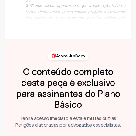
§ 5º Nos casos urgentes em que a intimação feita na
forma deste artigo possa causar prejuízo a quaisquer
das partes ou nos casos em que for evidenciada
qualquer tentativa de burla ao sistema, o ato processual
…
Assine JusDocs
O conteúdo completo
desta peça é exclusivo
para assinantes do Plano
Básico
Tenha acesso imediato a esta e muitas outras
Petições elaboradas por advogados especialistas.