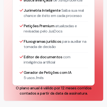
Busca avançada
de Jurisprudência
Jurimetria Inteligente
Saiba sua real
chance de êxito em cada processo
Petições Premium
atualizadas
e
revisadas pelo JusDocs
Fluxogramas jurídicos
para auxiliar na
tomada de decisão
Editor de documentos
com
inteligência artificial
Gerador de Petições com IA
5 usos /mês
O plano anual é válido por 12 meses corridos
contados a partir da data da assinatura.