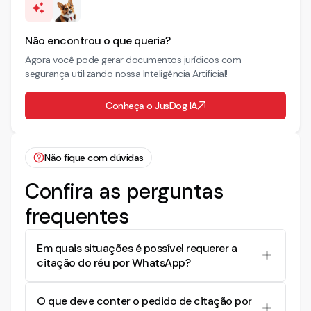
Não encontrou o que queria?
Agora você pode gerar documentos jurídicos com
segurança utilizando nossa Inteligência Artificial!
Conheça o JusDog IA
Não fique com dúvidas
Confira as perguntas
frequentes
Em quais situações é possível requerer a
citação do réu por WhatsApp?
A citação por WhatsApp é possível quando as
O que deve conter o pedido de citação por
tentativas pessoais ou postais falham e é