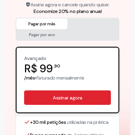
Assine agora e cancele quando quiser.
Economize 20% no plano anual
Pagar por mês
Pagar por ano
Avançado
R$
99
,
90
/mês
•
Faturado
mensalmente
Assinar agora
+30 mil petições
utilizadas na prática