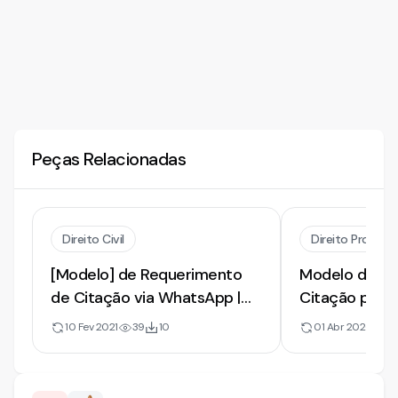
Peças Relacionadas
Direito Civil
Direito Processu
[Modelo] de Requerimento
Modelo de Re
de Citação via WhatsApp |
Citação por 
Endereço Incerto do Réu
2026
10 Fev 2021
39
10
01 Abr 2026
15