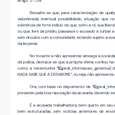
artigo 5º, LVII.
Ressalte-se que, para caracterização de qualqu
vislumbrada eventual possibilidade, situação que re
existência de forte indício de que, solto a ré, sua 
ou que, livre da prisão, passasse o acusado a turbar 
sem vínculos com a comunidade, estando sujeito a eva
da lei penal.
No tocante a não apresentar ameaça a sociedad
de polícia, destaca-se que a própria vítima confiou na
como, a testemunha “$[geral_informacao_generica] 
NADA SABE QUE A DESABONE”, ou seja, não apresenta
Ora, com base no depoimento de “$[geral_info
prezando pela boa reputação da acusada, devendo ser
É a acusada trabalhadora, bem quisto em seu me
bem estruturadas, sem notícias anteriores de env