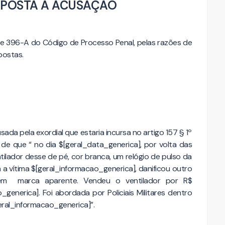
SPOSTA À ACUSAÇÃO
 e 396-A do Código de Processo Penal, pelas razões de
xpostas.
ada pela exordial que estaria incursa no artigo 157 § 1º
de que “ no dia $[geral_data_generica], por volta das
ilador desse de pé, cor branca, um relógio de pulso da
 vítima $[geral_informacao_generica], danificou outro
 sem marca aparente. Vendeu o ventilador por R$
generica]. Foi abordada por Policiais Militares dentro
eral_informacao_generica]”.