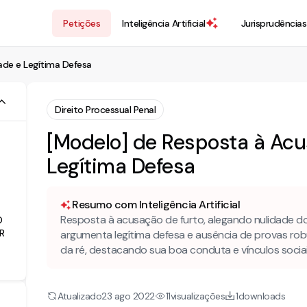
Petições
Inteligência Artificial
Jurisprudências
ade e Legítima Defesa
Direito Processual Penal
[Modelo] de Resposta à Acus
Legítima Defesa
Resumo com Inteligência Artificial
Resposta à acusação de furto, alegando nulidade do 
O
R
argumenta legítima defesa e ausência de provas robu
da ré, destacando sua boa conduta e vínculos sociai
Atualizado
visualizações
downloads
23 ago 2022
11
1