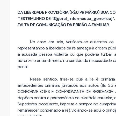
DA LIBERDADE PROVISÓRIA (RÉU PRIMÁRIO) BOA 
TESTEMUNHO DE “$[geral_informacao_generica]”
FALTA DE COMUNICAÇÃO DA PRISÃO A FAMILIAR
No caso em tela, verificam-se ausentes os 
representando a liberdade da ré ameaça à ordem públ
a acusada pessoa violenta ou que poderia turbar a
autorize o entendimento no sentido da necessidade da
penal.
Nesse sentido, frisa-se que a ré é primári
antecedentes criminais juntados aos autos (fls. 25 e
CONFORME CTPS E COMPROVANTE DE RESIDENCIA AN
depõem contra a permanência da custódia cautelar, a
Superiores, porquanto, importa e sempre no cumprime
remanescer condenado a ré), violando-se aqui o princí