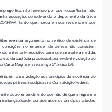
mprego fixo, não havendo por que roubar/furtar, não
anha acusação, considerando o depoimento da única
CONFIAVA, tanto que morou em sua residencia e que
ilize eventual argumento no sentido da existência de
ais condições, no entender da defesa não consistem
endo antes pré-requisitos para que se avalie a medida,
reto da custódia processual, por evidente violação do
a Carta Magna em seu artigo 5º, inciso LVII.
ia, em clara violação aos princípios da inocência, do
usulas pétreas insculpidas na Constituição Federal.
mite outro entendimento que não de que a regra é a
nafiançabilidade, considerados os princípios citados,