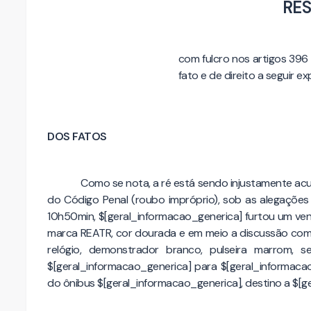
RE
com fulcro nos artigos 396
fato e de direito a seguir e
DOS FATOS
Como se nota, a ré está sendo injustamente acus
do Código Penal (roubo impróprio), sob as alegações 
10h50min, $[geral_informacao_generica] furtou um vent
marca REATR, cor dourada e em meio a discussão com a
relógio, demonstrador branco, pulseira marrom,
$[geral_informacao_generica] para $[geral_informacao_
do ônibus $[geral_informacao_generica], destino a $[g