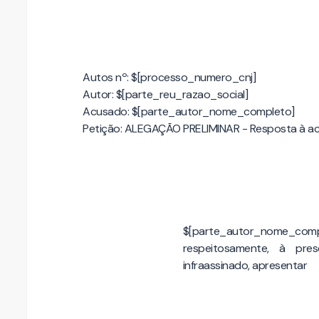
Autos nº: $[processo_numero_cnj]
Autor: $[parte_reu_razao_social]
Acusado: $[parte_autor_nome_completo]
Petição: ALEGAÇÃO PRELIMINAR - Resposta à 
$[parte_autor_nome_compl
respeitosamente, à pre
infraassinado, apresentar