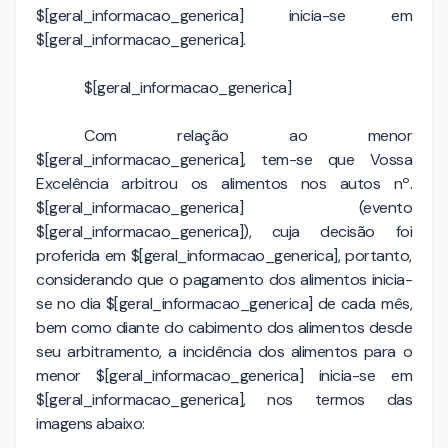
$[geral_informacao_generica] inicia-se em
$[geral_informacao_generica].
$[geral_informacao_generica]
Com relação ao menor
$[geral_informacao_generica], tem-se que Vossa
Excelência arbitrou os alimentos nos autos nº.
$[geral_informacao_generica] (evento
$[geral_informacao_generica]), cuja decisão foi
proferida em $[geral_informacao_generica], portanto,
considerando que o pagamento dos alimentos inicia-
se no dia $[geral_informacao_generica] de cada mês,
bem como diante do cabimento dos alimentos desde
seu arbitramento, a incidência dos alimentos para o
menor $[geral_informacao_generica] inicia-se em
$[geral_informacao_generica], nos termos das
imagens abaixo: