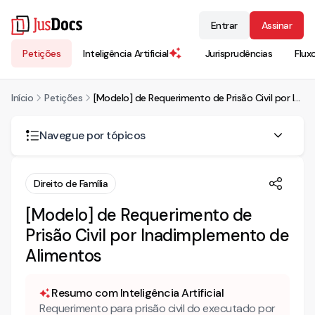
Entrar
Assinar
Petições
Inteligência Artificial
Jurisprudências
Flux
Início
Petições
[Modelo] de Requerimento de Prisão Civil por Inadimplemento de Alimentos
Navegue por tópicos
[Modelo] de Requerimento de Prisão Civil por
Direito de Família
Inadimplemento de Alimentos
[Modelo] de Requerimento de
Prisão Civil por Inadimplemento de
Alimentos
Resumo com Inteligência Artificial
Requerimento para prisão civil do executado por