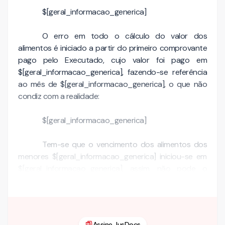
$[geral_informacao_generica]
O erro em todo o cálculo do valor dos
alimentos é iniciado a partir do primeiro comprovante
pago pelo Executado, cujo valor foi pago em
$[geral_informacao_generica], fazendo-se referência
ao mês de $[geral_informacao_generica], o que não
condiz com a realidade:
$[geral_informacao_generica]
Tem-se que o vencimento dos alimentos dos
menores $[geral_informacao_generica] iniciou-se em
$[geral_informacao_generica], assim, não pode o
Executado pagar no mês …
Assine JusDocs