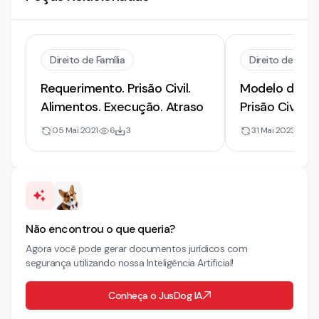
Direito de Família
Direito de Famíl
Requerimento. Prisão Civil.
Modelo de Re
Alimentos. Execução. Atraso
Prisão Civil. 
Alimentos
05 Mai 2021
6
3
31 Mai 2023
95
Não encontrou o que queria?
Agora você pode gerar documentos jurídicos com
segurança utilizando nossa Inteligência Artificial!
Conheça o JusDog IA