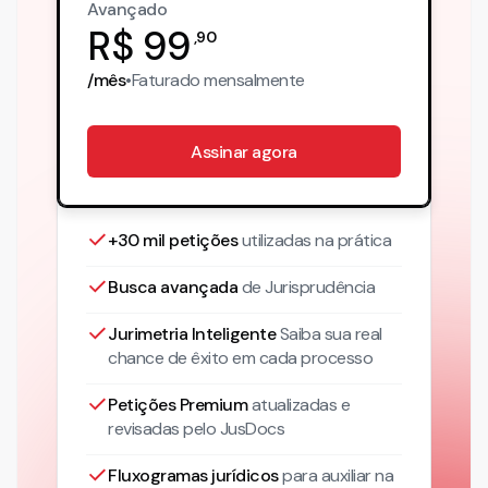
Avançado
R$
99
,
90
/mês
•
Faturado
mensalmente
Assinar agora
+30 mil petições
utilizadas na prática
Busca avançada
de Jurisprudência
Jurimetria Inteligente
Saiba sua real
chance de êxito em cada processo
Petições Premium
atualizadas
e
revisadas pelo JusDocs
Fluxogramas jurídicos
para auxiliar na