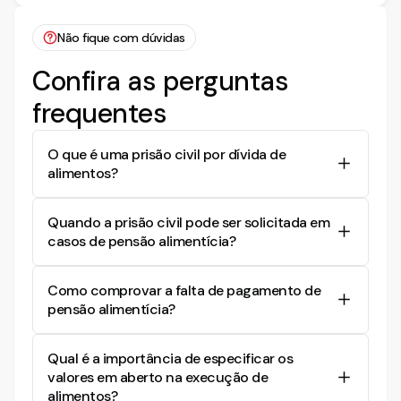
Não fique com dúvidas
Confira as perguntas
frequentes
O que é uma prisão civil por dívida de
alimentos?
A prisão civil por dívida de alimentos é uma
Quando a prisão civil pode ser solicitada em
medida coercitiva aplicada quando o devedor de
casos de pensão alimentícia?
pensão alimentícia não realiza os pagamentos
devidos, mesmo após ser notificado. A intenção é
A prisão civil pode ser solicitada quando o
garantir o sustento dos beneficiários dos
Como comprovar a falta de pagamento de
devedor não cumpre com seu dever de pagar a
alimentos, geralmente filhos menores.
pensão alimentícia?
pensão alimentícia, mesmo após notificação e
tentativa de cobrança amigável. É uma medida
Para comprovar a falta de pagamento de pensão
que busca forçar o cumprimento da obrigação
Qual é a importância de especificar os
alimentícia, é necessário apresentar documentos
alimentar.
valores em aberto na execução de
como comprovantes de pagamento ou a falta
alimentos?