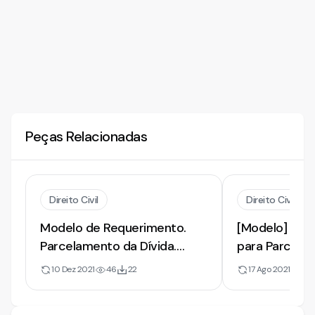
Peças Relacionadas
Direito Civil
Direito Civil
Modelo de Requerimento.
[Modelo] de 
Parcelamento da Dívida.
para Parcela
Execução
| Justiça Grat
10 Dez 2021
46
22
17 Ago 2021
53
Comunicação