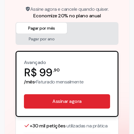
Assine agora e cancele quando quiser.
Economize 20% no plano anual
Pagar por mês
Pagar por ano
Avançado
R$
99
,
90
/mês
•
Faturado
mensalmente
Assinar agora
+30 mil petições
utilizadas na prática