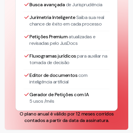
Busca avançada
de Jurisprudência
Jurimetria Inteligente
Saiba sua real
chance de êxito em cada processo
Petições Premium
atualizadas
e
revisadas pelo JusDocs
Fluxogramas jurídicos
para auxiliar na
tomada de decisão
Editor de documentos
com
inteligência artificial
Gerador de Petições com IA
5 usos /mês
O plano anual é válido por 12 meses corridos
contados a partir da data da assinatura.