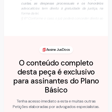
custas, as despesas processuais e os honorários
advocatícios tem direito à gratuidade da justiça, na
forma da lei.
§ 6º Conforme o caso, o juiz poderá conceder direito ao
parcelamento de despesas processuais que o
beneficiário tiver de adiantar no curso do procedimento.
Assine JusDocs
O conteúdo completo
desta peça é exclusivo
para assinantes do Plano
Básico
Tenha acesso imediato a esta e muitas outras
Petições elaboradas por advogados especialistas.