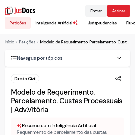
Entrar
Assinar
Petições
Inteligência Artificial
Jurisprudências
Flux
Início
Petições
Modelo de Requerimento. Parcelamento. Custas Processuais | Adv.Vitória
Navegue por tópicos
DO DIREITO
Direito Civil
Modelo de Requerimento.
Parcelamento. Custas Processuais
| Adv.Vitória
Resumo com Inteligência Artificial
Requerimento de parcelamento das custas