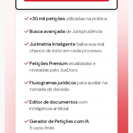
+30 mil petições
utilizadas na prática
Busca avançada
de Jurisprudência
Jurimetria Inteligente
Saiba sua real
chance de êxito em cada processo
Petições Premium
atualizadas
e
revisadas pelo JusDocs
Fluxogramas jurídicos
para auxiliar na
tomada de decisão
Editor de documentos
com
inteligência artificial
Gerador de Petições com IA
5 usos /mês