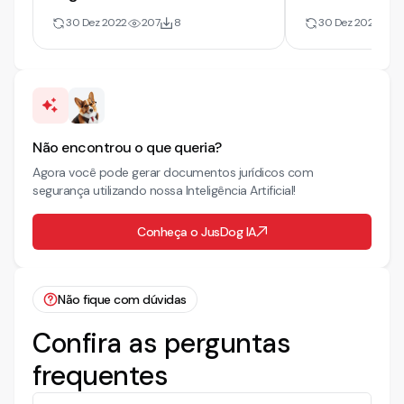
Dativos
Honorários Da
30 Dez 2022
207
8
30 Dez 2022
5
Assistência Ju
Não encontrou o que queria?
Agora você pode gerar documentos jurídicos com
segurança utilizando nossa Inteligência Artificial!
Conheça o JusDog IA
Não fique com dúvidas
Confira as perguntas
frequentes