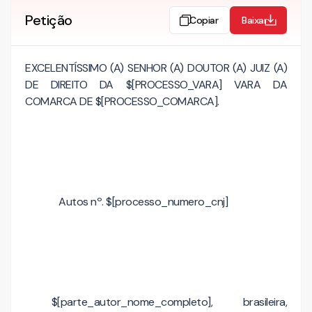
Petição
Copiar
Baixar
EXCELENTÍSSIMO (A) SENHOR (A) DOUTOR (A) JUIZ (A)
DE DIREITO DA $[PROCESSO_VARA] VARA DA
COMARCA DE $[PROCESSO_COMARCA].
Autos nº. $[processo_numero_cnj]
$[parte_autor_nome_completo], brasileira,