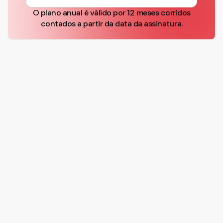
O plano anual é válido por 12 meses corridos
contados a partir da data da assinatura.