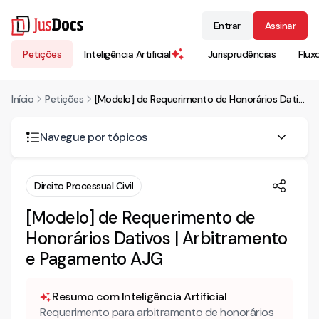
Entrar
Assinar
Petições
Inteligência Artificial
Jurisprudências
Flux
Início
Petições
[Modelo] de Requerimento de Honorários Dativos | Arbitramento e Pagamento AJG
Navegue por tópicos
[Modelo] de Requerimento de Honorários Dativos |
Direito Processual Civil
Arbitramento e Pagamento AJG
[Modelo] de Requerimento de
Honorários Dativos | Arbitramento
e Pagamento AJG
Resumo com Inteligência Artificial
Requerimento para arbitramento de honorários