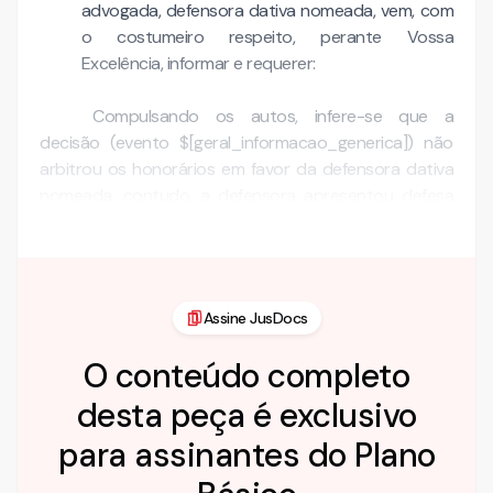
advogada, defensora dativa nomeada, vem, com
o costumeiro respeito, perante Vossa
Excelência, informar e requerer:
Compulsando os autos, infere-se que a
decisão (evento $[geral_informacao_generica]) não
arbitrou os honorários em favor da defensora dativa
nomeada, contudo, a defensora apresentou defesa
nos autos …
Assine JusDocs
O conteúdo completo
desta peça é exclusivo
para assinantes do Plano