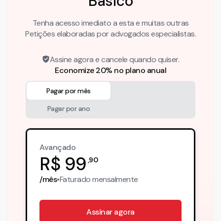
Básico
Tenha acesso imediato a esta e muitas outras
Petições elaboradas por advogados especialistas.
Assine agora e cancele quando quiser.
Economize 20% no plano anual
Pagar por mês
Pagar por ano
Avançado
R$
99
,
90
/mês
•
Faturado
mensalmente
Assinar agora