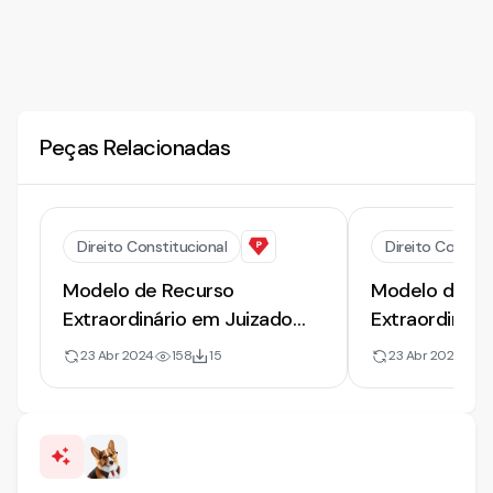
Peças Relacionadas
Direito Constitucional
Direito Constit
Modelo de Recurso
Modelo de Re
Extraordinário em Juizado
Extraordinári
Especial Cível.
Trabalhistas 
23 Abr 2024
158
15
23 Abr 2024
13