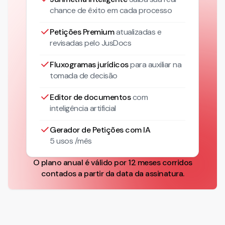
chance de êxito em cada processo
Petições Premium
atualizadas
e
revisadas pelo JusDocs
Fluxogramas jurídicos
para auxiliar na
tomada de decisão
Editor de documentos
com
inteligência artificial
Gerador de Petições com IA
5 usos /mês
O plano anual é válido por 12 meses corridos
contados a partir da data da assinatura.