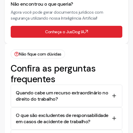
Não encontrou o que queria?
Agora você pode gerar documentos jurídicos com
segurança utilizando nossa Inteligência Artificial!
Conheça o JusDog IA
Não fique com dúvidas
Confira as perguntas
frequentes
Quando cabe um recurso extraordinário no
direito do trabalho?
O recurso extraordinário trabalhista é utilizado
O que são excludentes de responsabilidade
para questionar decisões que alegadamente
em casos de acidente de trabalho?
contrariem dispositivos da Constituição Federal
perante o Supremo Tribunal Federal (STF). É
Excludentes de responsabilidade são elementos