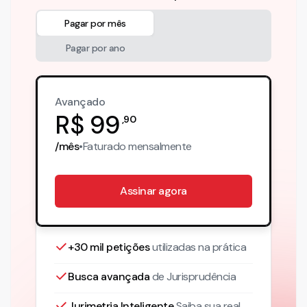
Pagar por mês
Pagar por ano
Avançado
R$
99
,
90
/mês
•
Faturado
mensalmente
Assinar agora
+30 mil petições
utilizadas na prática
Busca avançada
de Jurisprudência
Jurimetria Inteligente
Saiba sua real