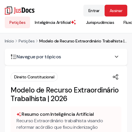
Entrar
Assinar
Petições
Inteligência Artificial
Jurisprudências
Flux
Início
Petições
Modelo de Recurso Extraordinário Trabalhista | 2026
Navegue por tópicos
Quando cabe um recurso extraordinário no direito do
Direito Constitucional
trabalho?
Modelo de Recurso Extraordinário
O que são excludentes de responsabilidade em casos de
acidente de trabalho?
Trabalhista | 2026
RECURSO EXTRAORDINÁRIO
Resumo com Inteligência Artificial
Recurso Extraordinário trabalhista visando
reformar acórdão que fixou indenização