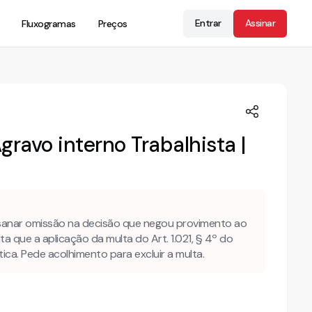
Entrar
Assinar
Fluxogramas
Preços
ravo interno Trabalhista |
sanar omissão na decisão que negou provimento ao
a que a aplicação da multa do Art. 1.021, § 4º do
a. Pede acolhimento para excluir a multa.