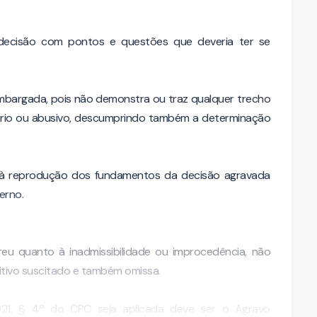
 decisão com pontos e questões que deveria ter se
mbargada, pois não demonstra ou traz qualquer trecho
ório ou abusivo, descumprindo também a determinação
e à reprodução dos fundamentos da decisão agravada
erno.
eu quanto à inadmissibilidade ou improcedência, não
tivo suscitado e também omissa.
.021, § 4º do CPC seja aplicada deve ser o Agravo