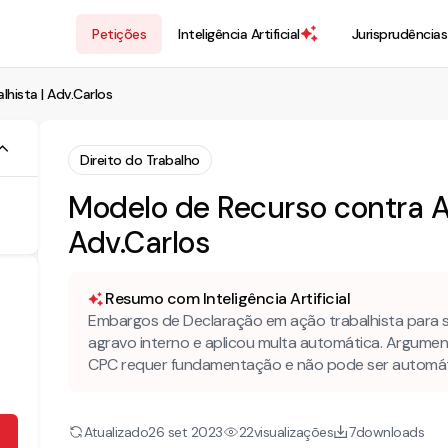
Petições
Inteligência Artificial
Jurisprudências
hista | Adv.Carlos
Direito do Trabalho
Modelo de Recurso contra Ag
Adv.Carlos
Resumo com Inteligência Artificial
Embargos de Declaração em ação trabalhista para 
agravo interno e aplicou multa automática. Argument
CPC requer fundamentação e não pode ser automátic
Atualizado
visualizações
downloads
26 set 2023
22
7