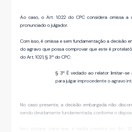
Ao caso, o Art. 1.022 do CPC considera omissa a
pronunciado o julgador.
Com isso, é omissa e sem fundamentação a decisão e
do agravo que possa comprovar que este é protelat
do Art. 1021, § 3º do CPC:
§ 3º É vedado ao relator limitar-s
para julgar improcedente o agravo int
No caso presente, a decisão embargada não discorr
sendo devidamente fundamentada, conforme o disposi
Isso porque, para que a multa prevista no Art. 1