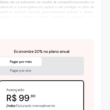
ilidade, não se submetem ao modelo de competência previsto no
amento é a prerrogativa pro populo e não privilégio no dizer de
 políticos exercem funções governamentais, judiciais e quase-
conduzindo os negócios públicos, decidindo e atuando com
Economize 20% no plano anual
Pagar por mês
Pagar por ano
Avançado
R$
99
,
90
/mês
•
Faturado
mensalmente