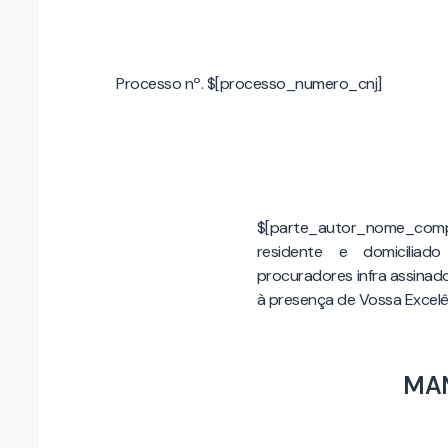
Processo nº. $[processo_numero_cnj]
$[parte_autor_nome_compl
residente e domiciliad
procuradores infra assinado
à presença de Vossa Excelê
MAN