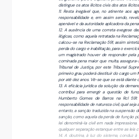
distingue os atos ilícitos civis dos atos ilícito
11. Resta inegável que, no atinente aos a
responsabilidade e, em assim sendo, revel
apenável e da autoridade aplicadora da pena
12. A ausência de uma correta exegese da
ilógicas, como aquela retratada na Reclamaçã
calcou-se na Reclamação 591, assim sinteti
perda do cargo e inabilitação, para o exercí
um magistrado houver de responder pela pr
cominada pena maior que multa, assegura-se
Tribunal de Justiça, por este Tribunal Supr
primeiro grau poderá destituir do cargo um M
por até dez anos. Vê-se que se está diante 
13. A eficácia jurídica da solução da dema
contribui para emergir a questão de fun
Humberto Gomes de Barros na Rcl 591:
responsabilidade de natureza civil, qual seja 
entanto, a sanção traduzida na suspensão do
sanção, como aquela da perda de função públ
lei denominá-la civil em nada impressiona.
qualquer separação estanque entre as leis civ
14. A doutrina, à luz do sistema, conduz à