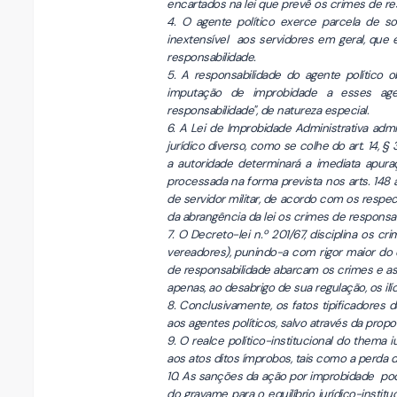
encartados na lei que prevê os crimes de re
4. O agente político exerce parcela de 
inextensível aos servidores em geral, que 
responsabilidade.
5. A responsabilidade do agente político 
imputação de improbidade a esses ag
responsabilidade", de natureza especial.
6. A Lei de Improbidade Administrativa ad
jurídico diverso, como se colhe do art. 14, §
a autoridade determinará a imediata apura
processada na forma prevista nos arts. 148 a
de servidor militar, de acordo com os respect
da abrangência da lei os crimes de responsab
7. O Decreto-lei n.º 201/67, disciplina os c
vereadores), punindo-a com rigor maior do 
de responsabilidade abarcam os crimes e as 
apenas, ao desabrigo de sua regulação, os ilí
8. Conclusivamente, os fatos tipificadores
aos agentes políticos, salvo através da prop
9. O realce político-institucional do them
aos atos ditos ímprobos, tais como a perda d
10. As sanções da ação por improbidade pod
do gravame para o equilíbrio jurídico-instit