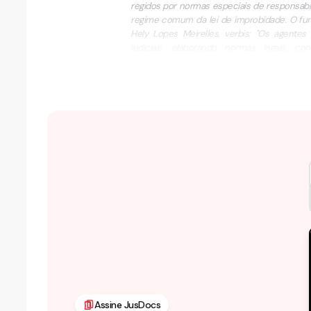
regidos por normas especiais de responsab
regime comum da lei de improbidade. O fund
Hely Lopes Meirelles, verbis: "Os agentes
judiciais, elaborando normas legais, 
independência nos …
Assine JusDocs