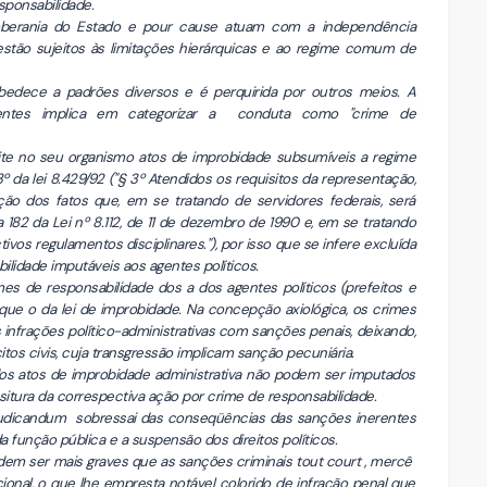
sponsabilidade.
soberania do Estado e pour cause atuam com a independência
estão sujeitos às limitações hierárquicas e ao regime comum de
obedece a padrões diversos e é perquirida por outros meios. A
entes implica em categorizar a conduta como "crime de
mite no seu organismo atos de improbidade subsumíveis a regime
 3º da lei 8.429/92 ("§ 3º Atendidos os requisitos da representação,
ção dos fatos que, em se tratando de servidores federais, será
 182 da Lei nº 8.112, de 11 de dezembro de 1990 e, em se tratando
ivos regulamentos disciplinares."), por isso que se infere excluída
ilidade imputáveis aos agentes políticos.
rimes de responsabilidade dos a dos agentes políticos (prefeitos e
que o da lei de improbidade. Na concepção axiológica, os crimes
infrações político-administrativas com sanções penais, deixando,
citos civis, cuja transgressão implicam sanção pecuniária.
 dos atos de improbidade administrativa não podem ser imputados
ositura da correspectiva ação por crime de responsabilidade.
a iudicandum sobressai das conseqüências das sanções inerentes
a função pública e a suspensão dos direitos políticos.
em ser mais graves que as sanções criminais tout court , mercê
ucional, o que lhe empresta notável colorido de infração penal que