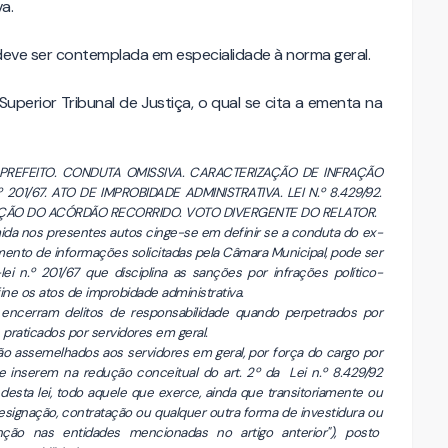
a.
 deve ser contemplada em especialidade à norma geral.
uperior Tribunal de Justiça, o qual se cita a ementa na
X-PREFEITO. CONDUTA OMISSIVA. CARACTERIZAÇÃO DE INFRAÇÃO
 201/67. ATO DE IMPROBIDADE ADMINISTRATIVA. LEI N.º 8.429/92.
NÇÃO DO ACÓRDÃO RECORRIDO. VOTO DIVERGENTE DO RELATOR.
imida nos presentes autos cinge-se em definir se a conduta do ex-
imento de informações solicitadas pela Câmara Municipal, pode ser
i n.º 201/67 que disciplina as sanções por infrações político-
efine os atos de improbidade administrativa.
92 encerram delitos de responsabilidade quando perpetrados por
 praticados por servidores em geral.
ão assemelhados aos servidores em geral, por força do cargo por
e inserem na redução conceitual do art. 2º da Lei n.º 8.429/92
 desta lei, todo aquele que exerce, ainda que transitoriamente ou
signação, contratação ou qualquer outra forma de investidura ou
nção nas entidades mencionadas no artigo anterior"), posto