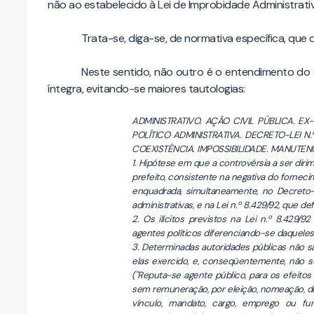
não ao estabelecido à Lei de Improbidade Administrativ
Trata-se, diga-se, de normativa específica, que
Neste sentido, não outro é o entendimento do S
íntegra, evitando-se maiores tautologias:
ADMINISTRATIVO. AÇÃO CIVIL PÚBLICA. E
POLÍTICO ADMINISTRATIVA. DECRETO-LEI N.º
COEXISTÊNCIA. IMPOSSIBILIDADE. MANUTE
1. Hipótese em que a controvérsia a ser dir
prefeito, consistente na negativa do fornec
enquadrada, simultaneamente, no Decreto-le
administrativas, e na Lei n.º 8.429/92, que d
2. Os ilícitos previstos na Lei n.º 8.429/
agentes políticos diferenciando-se daqueles
3. Determinadas autoridades públicas não s
elas exercido, e, conseqüentemente, não s
("Reputa-se agente público, para os efeitos
sem remuneração, por eleição, nomeação, de
vínculo, mandato, cargo, emprego ou fu