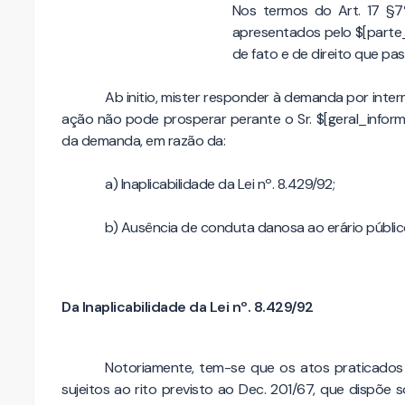
Nos termos do Art. 17 §7º
apresentados pelo $[parte_
de fato e de direito que pas
Ab initio, mister responder à demanda por inte
ação não pode prosperar perante o Sr. $[geral_infor
da demanda, em razão da:
a) Inaplicabilidade da Lei nº. 8.429/92;
b) Ausência de conduta danosa ao erário públic
Da Inaplicabilidade da Lei nº. 8.429/92
Notoriamente, tem-se que os atos praticados 
sujeitos ao rito previsto ao Dec. 201/67, que dispõe 