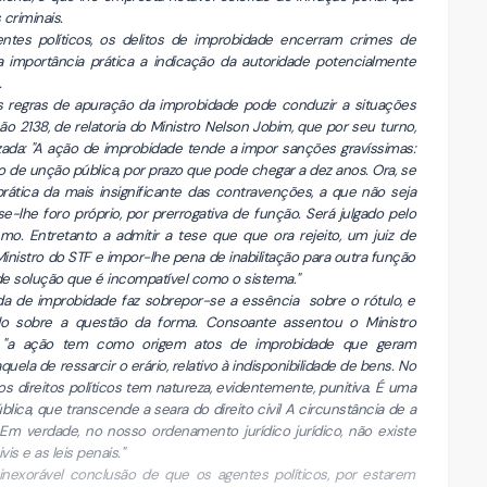
s criminais.
gentes políticos, os delitos de improbidade encerram crimes de
a importância prática a indicação da autoridade potencialmente
.
s regras de apuração da improbidade pode conduzir a situações
o 2138, de relatoria do Ministro Nelson Jobim, que por seu turno,
zada: "A ação de improbidade tende a impor sanções gravíssimas:
cio de unção pública, por prazo que pode chegar a dez anos. Ora, se
ática da mais insignificante das contravenções, a que não seja
-lhe foro próprio, por prerrogativa de função. Será julgado pelo
emo. Entretanto a admitir a tese que que ora rejeito, um juiz de
inistro do STF e impor-lhe pena de inabilitação para outra função
de solução que é incompatível como o sistema."
nda de improbidade faz sobrepor-se a essência sobre o rótulo, e
do sobre a questão da forma. Consoante assentou o Ministro
 "a ação tem como origem atos de improbidade que geram
aquela de ressarcir o erário, relativo à indisponibilidade de bens. No
s direitos políticos tem natureza, evidentemente, punitiva. É uma
ica, que transcende a seara do direito civil A circunstância de a
 Em verdade, no nosso ordenamento jurídico jurídico, não existe
is e as leis penais."
 inexorável conclusão de que os agentes políticos, por estarem