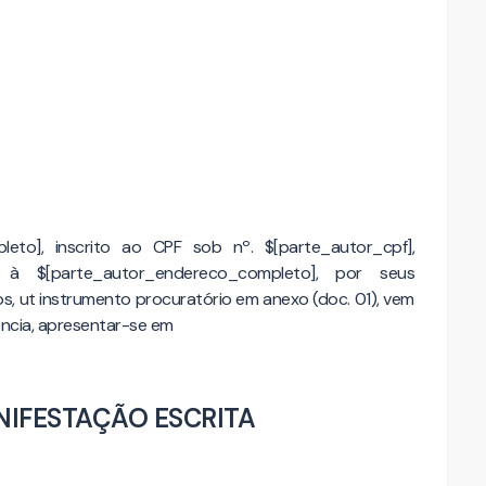
eto], inscrito ao CPF sob nº. $[parte_autor_cpf],
o à $[parte_autor_endereco_completo], por seus
s, ut instrumento procuratório em anexo (doc. 01), vem
ncia, apresentar-se em
IFESTAÇÃO ESCRITA