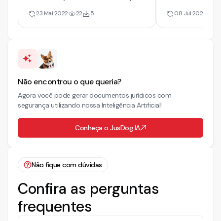
Guarda e Alimentos
Guarda. Ofer
23 Mai 2022
22
5
08 Jul 2022
17
Não encontrou o que queria?
Agora você pode gerar documentos jurídicos com
segurança utilizando nossa Inteligência Artificial!
Conheça o JusDog IA
Não fique com dúvidas
Confira as perguntas
frequentes