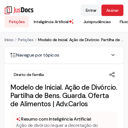
Entrar
Assinar
Petições
Inteligência Artificial
Jurisprudências
Flux
Início
Petições
Modelo de Inicial. Ação de Divórcio. Partilha de Bens. Guarda. Oferta de Alimentos | Adv.Carlos
Navegue por tópicos
AÇÃO DE DIVÓRCIO C/C PARTILHA DE BENS, GUARDA,
Direito de Família
OFERTA DE ALIMENTOS E PEDIDO DE TUTELA PROVISÓRIA DE
URGÊNCIA
Modelo de Inicial. Ação de Divórcio.
I| DA SINOPSE FÁTICA (CAUSA PETENDI)
Partilha de Bens. Guarda. Oferta
de Alimentos | Adv.Carlos
II| DOS FUNDAMENTOS JURÍDICOS DO PEDIDO
II.1| DA NECESSIDADE DE DECRETAÇÃO IMEDIATA DO
DIVÓRCIO – PEDIDO DE TUTELA PROVISÓRIA DE
Resumo com Inteligência Artificial
URGÊNCIA DE NATUREZA ANTECIPADA.
Ação de divórcio requer a decretação do