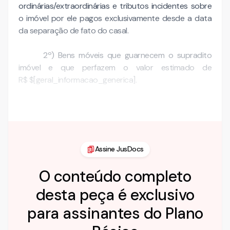
ordinárias/extraordinárias e tributos incidentes sobre
o imóvel por ele pagos exclusivamente desde a data
da separação de fato do casal.
2º) Bens móveis que guarnecem o supradito
imóvel e que perfazem o valor estimado de
R$ $[geral_informacao_generica].
3º) Ativos …
Assine JusDocs
O conteúdo completo
desta peça é exclusivo
para assinantes do Plano