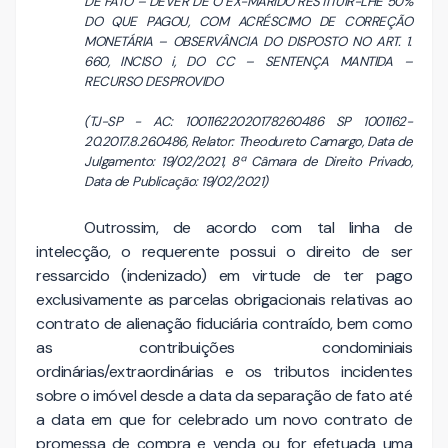
DE FATO – DEVER DE O EX-MARIDO RESTITUIR-LHE 50%
DO QUE PAGOU, COM ACRÉSCIMO DE CORREÇÃO
MONETÁRIA – OBSERVÂNCIA DO DISPOSTO NO ART. 1.
660, INCISO i, DO CC – SENTENÇA MANTIDA –
RECURSO DESPROVIDO
(TJ-SP - AC: 10011622020178260486 SP 1001162-
20.2017.8.26.0486, Relator: Theodureto Camargo, Data de
Julgamento: 19/02/2021, 8ª Câmara de Direito Privado,
Data de Publicação: 19/02/2021)
Outrossim, de acordo com tal linha de
intelecção, o requerente possui o direito de ser
ressarcido (indenizado) em virtude de ter pago
exclusivamente as parcelas obrigacionais relativas ao
contrato de alienação fiduciária contraído, bem como
as contribuições condominiais
ordinárias/extraordinárias e os tributos incidentes
sobre o imóvel desde a data da separação de fato até
a data em que for celebrado um novo contrato de
promessa de compra e venda ou for efetuada uma