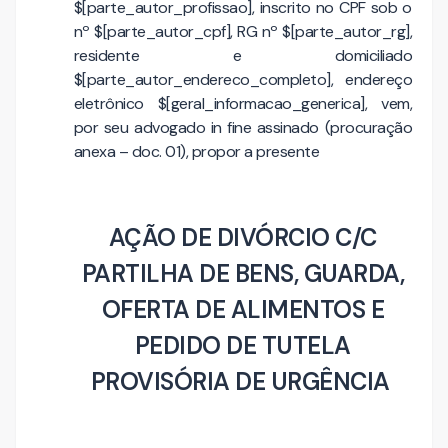
$[parte_autor_profissao], inscrito no CPF sob o
nº $[parte_autor_cpf], RG nº $[parte_autor_rg],
residente e domiciliado
$[parte_autor_endereco_completo], endereço
eletrônico $[geral_informacao_generica], vem,
por seu advogado in fine assinado (procuração
anexa – doc. 01), propor a presente
AÇÃO DE DIVÓRCIO C/C
PARTILHA DE BENS, GUARDA,
OFERTA DE ALIMENTOS E
PEDIDO DE TUTELA
PROVISÓRIA DE URGÊNCIA