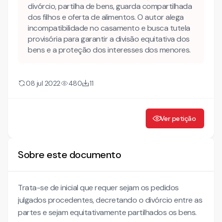
II.2| DO ACERVO PATRIMONIAL E CONSEQUENTE
divórcio, partilha de bens, guarda compartilhada
PARTILHA DOS BENS COMUNICÁVEIS
dos filhos e oferta de alimentos. O autor alega
incompatibilidade no casamento e busca tutela
provisória para garantir a divisão equitativa dos
bens e a proteção dos interesses dos menores.
08 jul 2022
480
11
Ver petição
Sobre este documento
Trata-se de inicial que requer sejam os pedidos
julgados procedentes, decretando o divórcio entre as
partes e sejam equitativamente partilhados os bens.