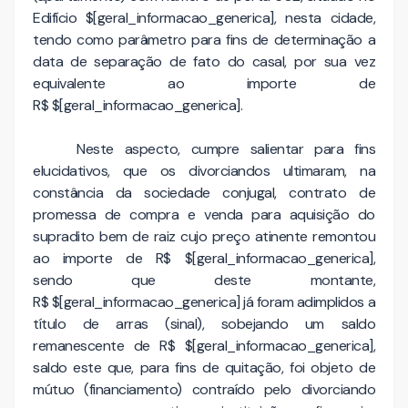
Edifício $[geral_informacao_generica], nesta cidade,
tendo como parâmetro para fins de determinação a
data de separação de fato do casal, por sua vez
equivalente ao importe de
R$ $[geral_informacao_generica].
Neste aspecto, cumpre salientar para fins
elucidativos, que os divorciandos ultimaram, na
constância da sociedade conjugal, contrato de
promessa de compra e venda para aquisição do
supradito bem de raiz cujo preço atinente remontou
ao importe de R$ $[geral_informacao_generica],
sendo que deste montante,
R$ $[geral_informacao_generica] já foram adimplidos a
título de arras (sinal), sobejando um saldo
remanescente de R$ $[geral_informacao_generica],
saldo este que, para fins de quitação, foi objeto de
mútuo (financiamento) contraído pelo divorciando