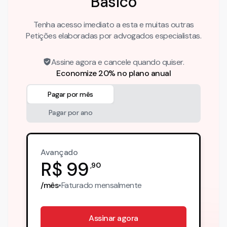
Básico
Tenha acesso imediato a esta e muitas outras
Petições elaboradas por advogados especialistas.
Assine agora e cancele quando quiser.
Economize 20% no plano anual
Pagar por mês
Pagar por ano
Avançado
R$
99
,
90
/mês
•
Faturado
mensalmente
Assinar agora