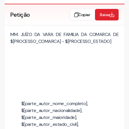
Petição
Copiar
Baixar
MM. JUÍZO DA VARA DE FAMILIA DA COMARCA DE
$[PROCESSO_COMARCA] - $[PROCESSO_ESTADO]
$[parte_autor_nome_completo],
$[parte_autor_nacionalidade],
$[parte_autor_maioridade],
$[parte_autor_estado_civil],