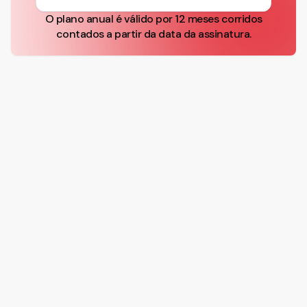
O plano anual é válido por 12 meses corridos
contados a partir da data da assinatura.