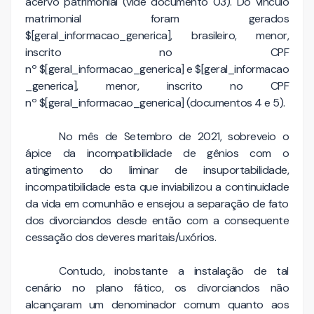
acervo patrimonial (vide documento 03). Do vínculo
matrimonial foram gerados
$[geral_informacao_generica], brasileiro, menor,
inscrito no CPF
nº $[geral_informacao_generica] e $[geral_informacao
_generica], menor, inscrito no CPF
nº $[geral_informacao_generica] (documentos 4 e 5).
No mês de Setembro de 2021, sobreveio o
ápice da incompatibilidade de gênios com o
atingimento do liminar de insuportabilidade,
incompatibilidade esta que inviabilizou a continuidade
da vida em comunhão e ensejou a separação de fato
dos divorciandos desde então com a consequente
cessação dos deveres maritais/uxórios.
Contudo, inobstante a instalação de tal
cenário no plano fático, os divorciandos não
alcançaram um denominador comum quanto aos