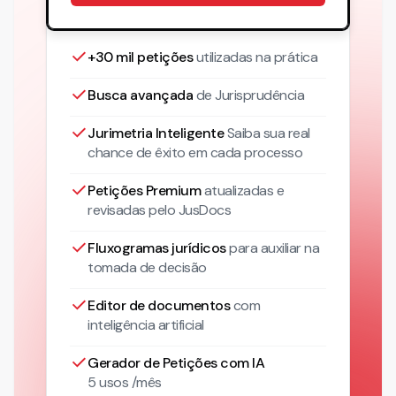
+30 mil petições
utilizadas na prática
Busca avançada
de Jurisprudência
Jurimetria Inteligente
Saiba sua real
chance de êxito em cada processo
Petições Premium
atualizadas
e
revisadas pelo JusDocs
Fluxogramas jurídicos
para auxiliar na
tomada de decisão
Editor de documentos
com
inteligência artificial
Gerador de Petições com IA
5 usos /mês