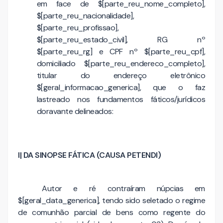
em face de $[parte_reu_nome_completo],
$[parte_reu_nacionalidade],
$[parte_reu_profissao],
$[parte_reu_estado_civil], RG nº
$[parte_reu_rg] e CPF nº $[parte_reu_cpf],
domiciliado $[parte_reu_endereco_completo],
titular do endereço eletrônico
$[geral_informacao_generica], que o faz
lastreado nos fundamentos fáticos/jurídicos
doravante delineados:
I| DA SINOPSE FÁTICA (CAUSA PETENDI)
Autor e ré contraíram núpcias em
$[geral_data_generica], tendo sido seletado o regime
de comunhão parcial de bens como regente do