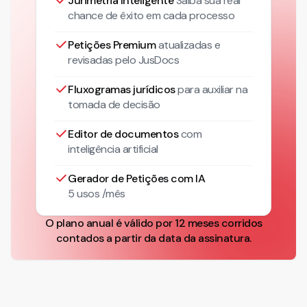
Jurimetria Inteligente
Saiba sua real
chance de êxito em cada processo
Petições Premium
atualizadas
e
revisadas pelo JusDocs
Fluxogramas jurídicos
para auxiliar na
tomada de decisão
Editor de documentos
com
inteligência artificial
Gerador de Petições com IA
5 usos /mês
O plano anual é válido por 12 meses corridos
contados a partir da data da assinatura.