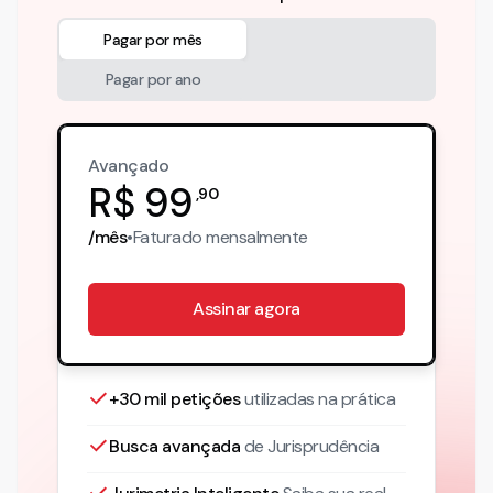
Pagar por mês
Pagar por ano
Avançado
R$
99
,
90
/mês
•
Faturado
mensalmente
Assinar agora
+30 mil petições
utilizadas na prática
Busca avançada
de Jurisprudência