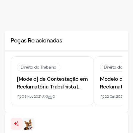
Peças Relacionadas
Direito do Trabalho
Direito do Trab
[Modelo] de Contestação em
Modelo de Co
Reclamatória Trabalhista |
Reclamatória 
Reconhecimento de Verbas
Verbas Rescis
08 Nov 2021
3
0
22 Out 2021
18
Rescisórias Devidas
de Acordo