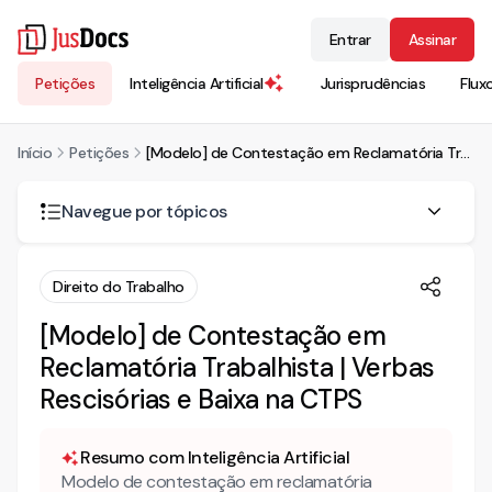
Entrar
Assinar
Petições
Inteligência Artificial
Jurisprudências
Flux
Início
Petições
[Modelo] de Contestação em Reclamatória Trabalhista | Verbas Rescisórias e Baixa na CTPS
Navegue por tópicos
CONTESTAÇÃO
Direito do Trabalho
DA ADMISSÃO E DEMISSÃO
[Modelo] de Contestação em
Reclamatória Trabalhista | Verbas
Rescisórias e Baixa na CTPS
Resumo com Inteligência Artificial
Modelo de contestação em reclamatória