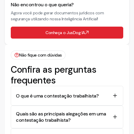
Não encontrou o que queria?
Agora você pode gerar documentos jurídicos com
segurança utilizando nossa Inteligência Artificial!
Conheça o JusDog IA
Não fique com dúvidas
Confira as perguntas
frequentes
O que é uma contestação trabalhista?
Uma contestação trabalhista é a resposta formal
Quais são as principais alegações em uma
do réu em um processo trabalhista, contestando
contestação trabalhista?
as alegações feitas pelo autor na reclamação. Ela
pode incluir argumentos e provas para refutar as
As principais alegações podem incluir