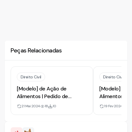
Peças Relacionadas
Direito Civil
Direito Civil
[Modelo] de Ação de
[Modelo] de 
Alimentos | Pedido de
Alimentos | Fi
Fixação de Alimentos
para Menor 
21 Mai 2024
18
10
19 Fev 2024
18
Provisórios para Filho