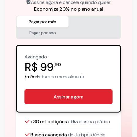
Assine agora e cancele quando quiser.
Economize 20% no plano anual
Pagar por mês
Pagar por ano
Avançado
R$
99
,
90
/mês
•
Faturado
mensalmente
Assinar agora
+30 mil petições
utilizadas na prática
Busca avançada
de Jurisprudência