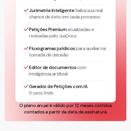
Jurimetria Inteligente
Saiba sua real
chance de êxito em cada processo
Petições Premium
atualizadas
e
revisadas pelo JusDocs
Fluxogramas jurídicos
para auxiliar na
tomada de decisão
Editor de documentos
com
inteligência artificial
Gerador de Petições com IA
5 usos /mês
O plano anual é válido por 12 meses corridos
contados a partir da data da assinatura.