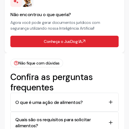
Não encontrou o que queria?
Agora você pode gerar documentos jurídicos com
segurança utilizando nossa Inteligência Artificial!
Conheça o JusDog IA
Não fique com dúvidas
Confira as perguntas
frequentes
O que é uma ação de alimentos?
Uma ação de alimentos é um processo judicial em
Quais são os requisitos para solicitar
que se pede a fixação de uma quantia financeira
alimentos?
que um parente, geralmente os pais, deve pagar