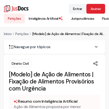
Entrar
Assinar
Petições
Inteligência Artificial
Jurisprudências
Flux
Início
Petições
[Modelo] de Ação de Alimentos | Fixação de Alimentos Provisórios com Urgência
Navegue por tópicos
AÇÃO DE ALIMENTOS COM PEDIDO LIMINAR DE FIXAÇÃO
Direito Civil
DE ALIMENTOS PROVISÓRIOS
[Modelo] de Ação de Alimentos |
EM PRELIMINAR – BENEFÍCIOS DA ASSISTÊNCIA JUDICIÁRIA
Fixação de Alimentos Provisórios
FATOS E DIREITO
com Urgência
Resumo com Inteligência Artificial
Ação de Alimentos proposta por menor