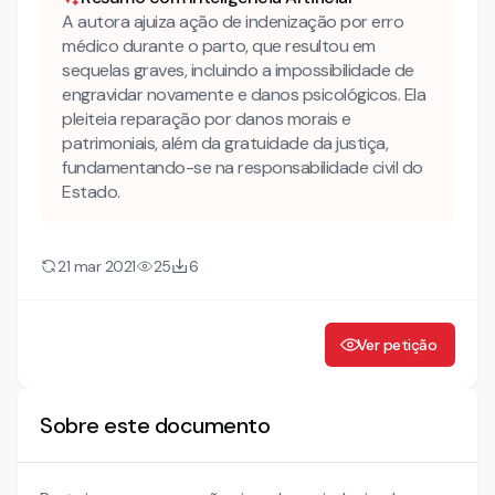
DA LEGITIMIDADE PASSIVA
A autora ajuiza ação de indenização por erro
médico durante o parto, que resultou em
DO CABIMENTO
sequelas graves, incluindo a impossibilidade de
DA FUNDAMENTAÇÃO JURIDICA
engravidar novamente e danos psicológicos. Ela
DO DISPOSITIVO CONSTITUCIONAL
pleiteia reparação por danos morais e
patrimoniais, além da gratuidade da justiça,
DA RESPONSABILIDADE CIVIL
fundamentando-se na responsabilidade civil do
Estado.
21 mar 2021
25
6
Ver petição
Sobre este documento