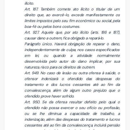
ilícito.
Art. 187. Também comete ato ilícito o titular de um
direito que, ao exercê-lo, excede manifestamente os
limites impostos pelo seu fim econômico ou social, pela
boa-fé ou pelos bons costumes.
Art. 927. Aquele que, por ato ilícito (arts. 186 e 187),
causar dano a outrem, fica obrigado a repará‑lo.
Parágrafo único. Haverá obrigação de reparar o dano,
independentemente de culpa, nos casos especificados
em lei, ou quando a atividade normalmente
desenvolvida pelo autor do dano implicar, por sua
natureza, risco para os direitos de outrem.
Art. 949. No caso de lesão ou outra ofensa à saúde, o
ofensor indenizará o ofendido das despesas do
tratamento e dos lucros cessantes até ao fim da
convalescença, além de algum outro prejuízo que o
ofendido prove haver sofrido.
Art. 950. Se da ofensa resultar defeito pelo qual o
ofendido não possa exercer o seu ofício ou profissão,
ou se lhe diminua a capacidade de trabalho, a
indenização, além das despesas do tratamento e lucros
cessantes até ao fim da convalescença, incluirá pensão