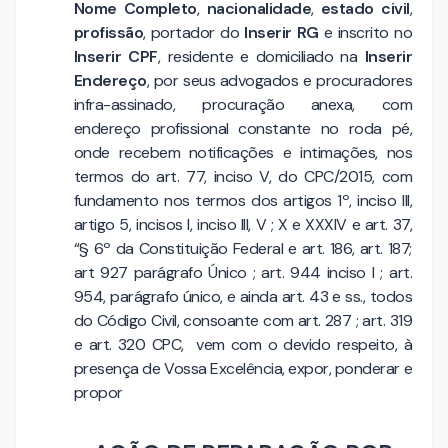
Nome Completo
,
nacionalidade
,
estado civil
,
profissão
, portador do
Inserir RG
e inscrito no
Inserir CPF
, residente e domiciliado na
Inserir
Endereço
, por seus advogados e procuradores
infra-assinado, procuração anexa, com
endereço profissional constante no roda pé,
onde recebem notificações e intimações, nos
termos do art. 77, inciso V, do CPC/2015, com
fundamento nos termos dos artigos 1º, inciso III,
artigo 5, incisos I, inciso III, V ; X e XXXIV e art. 37,
“§ 6º da Constituição Federal e art. 186, art. 187;
art 927 parágrafo Único ; art. 944 inciso I ; art.
954, parágrafo único, e ainda art. 43 e ss., todos
do Código Civil, consoante com art. 287 ; art. 319
e art. 320 CPC, vem com o devido respeito, à
presença de Vossa Excelência, expor, ponderar e
propor