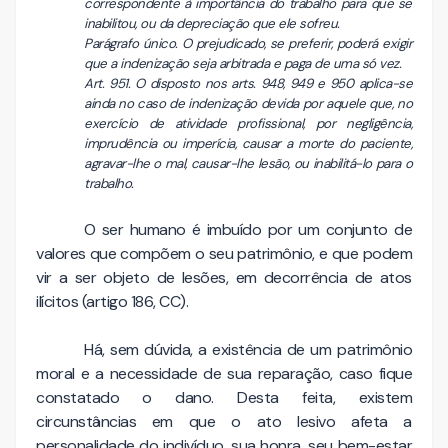
correspondente à importância do trabalho para que se
inabilitou, ou da depreciação que ele sofreu.
Parágrafo único. O prejudicado, se preferir, poderá exigir
que a indenização seja arbitrada e paga de uma só vez.
Art. 951. O disposto nos arts. 948, 949 e 950 aplica-se
ainda no caso de indenização devida por aquele que, no
exercício de atividade profissional, por negligência,
imprudência ou imperícia, causar a morte do paciente,
agravar-lhe o mal, causar-lhe lesão, ou inabilitá-lo para o
trabalho.
O ser humano é imbuído por um conjunto de
valores que compõem o seu patrimônio, e que podem
vir a ser objeto de lesões, em decorrência de atos
ilícitos (artigo 186, CC).
Há, sem dúvida, a existência de um patrimônio
moral e a necessidade de sua reparação, caso fique
constatado o dano. Desta feita, existem
circunstâncias em que o ato lesivo afeta a
personalidade do indivíduo, sua honra, seu bem-estar