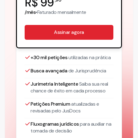
R$
99
/mês
•
Faturado
mensalmente
Assinar agora
+30 mil petições
utilizadas na prática
Busca avançada
de Jurisprudência
Jurimetria Inteligente
Saiba sua real
chance de êxito em cada processo
Petições Premium
atualizadas
e
revisadas pelo JusDocs
Fluxogramas jurídicos
para auxiliar na
tomada de decisão