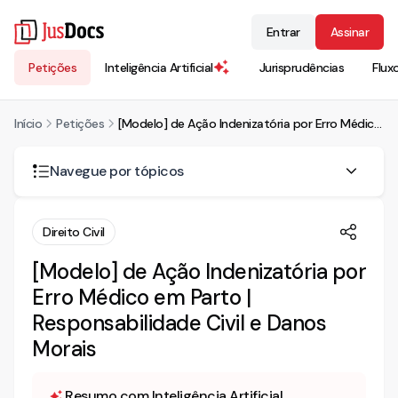
Entrar
Assinar
Petições
Inteligência Artificial
Jurisprudências
Flux
Início
Petições
[Modelo] de Ação Indenizatória por Erro Médico em Parto | Responsabilidade Civil e Danos Morais
Navegue por tópicos
AÇÃO DE REPARAÇÃO POR DANOS MORAIS - ERRO
Direito Civil
MÉDICO
[Modelo] de Ação Indenizatória por
PRELIMINARMENTE
Erro Médico em Parto |
DA GRATUIDADE DA JUSTIÇA
Responsabilidade Civil e Danos
DOS FATOS
Morais
DA LEGITIMIDADE ATIVA
Resumo com Inteligência Artificial