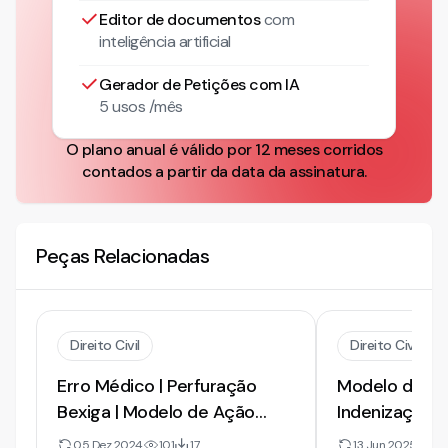
Editor de documentos
com
inteligência artificial
Gerador de Petições com IA
5 usos /mês
O plano anual é válido por 12 meses corridos
contados a partir da data da assinatura.
Peças Relacionadas
Direito Civil
Direito Civil
Erro Médico | Perfuração
Modelo de Pet
Bexiga | Modelo de Ação
Indenização p
Indenizatória
- Morte do P
05 Dez 2024
101
17
13 Jun 2025
74