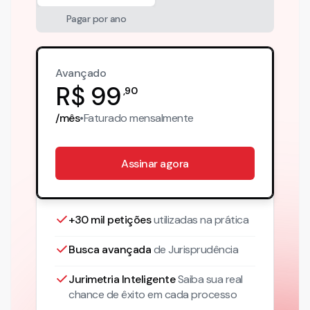
Pagar por ano
Avançado
R$
99
,
90
/mês
•
Faturado
mensalmente
Assinar agora
+30 mil petições
utilizadas na prática
Busca avançada
de Jurisprudência
Jurimetria Inteligente
Saiba sua real
chance de êxito em cada processo