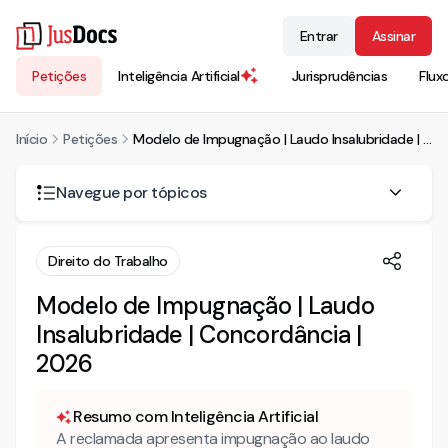
Entrar
Assinar
Petições
Inteligência Artificial
Jurisprudências
Flux
Início
Petições
Modelo de Impugnação | Laudo Insalubridade | Concordância | 2026
Navegue por tópicos
A parte que concorda com o laudo pericial precisa se
Direito do Trabalho
manifestar nos autos?
Modelo de Impugnação | Laudo
Quais são os efeitos do laudo pericial que afasta a
insalubridade?
Insalubridade | Concordância |
2026
O reclamante pode impugnar o laudo que afastou a
insalubridade?
Resumo com Inteligência Artificial
Como adaptar este modelo ao caso concreto antes de
A reclamada apresenta impugnação ao laudo
usar?