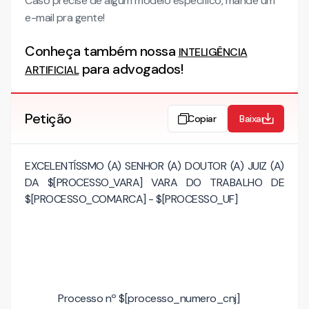
Caso precise de algum modelo específico, mande um
e-mail pra gente!
Conheça também nossa
INTELIGÊNCIA
para advogados!
ARTIFICIAL
Petição
Copiar
Baixar
EXCELENTÍSSMO (A) SENHOR (A) DOUTOR (A) JUIZ (A)
DA $[PROCESSO_VARA] VARA DO TRABALHO DE
$[PROCESSO_COMARCA] - $[PROCESSO_UF]
Processo nº $[processo_numero_cnj]