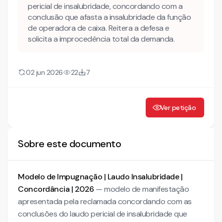
pericial de insalubridade, concordando com a
conclusão que afasta a insalubridade da função
Mais conteúdo jurídico
de operadora de caixa. Reitera a defesa e
Conheça também nossa INTELIGÊNCIA ARTIFICIAL para
solicita a improcedência total da demanda.
advogados!
MANIFESTAÇÃO AO LAUDO PERICIAL TÉCNICO DE
INSALUBRIDADE
02 jun 2026
22
7
Ver petição
Sobre este documento
Modelo de Impugnação | Laudo Insalubridade |
Concordância | 2026
— modelo de manifestação
apresentada pela reclamada concordando com as
conclusões do laudo pericial de insalubridade que