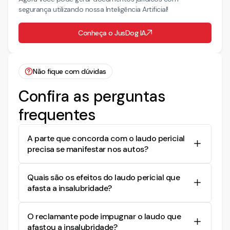
segurança utilizando nossa Inteligência Artificial!
Conheça o JusDog IA
Não fique com dúvidas
Confira as perguntas
frequentes
A parte que concorda com o laudo pericial
precisa se manifestar nos autos?
Não há obrigação legal de manifestação quando
Quais são os efeitos do laudo pericial que
a parte concorda com o laudo, pois o silêncio
afasta a insalubridade?
pode ser interpretado como concordância
tácita. No entanto, a manifestação expressa é
O laudo que conclui pela ausência de
recomendável para reforçar a posição da parte
O reclamante pode impugnar o laudo que
insalubridade serve como principal prova para a
no processo e evitar dúvidas sobre a aceitação
afastou a insalubridade?
improcedência do pedido de adicional de