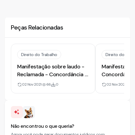
Peças Relacionadas
Direito do Trabalho
Direito do Trab
Manifestação sobre laudo -
Manifestação
Reclamada - Concordância -
Concordância
Motorista de ônibus
– Meio oficial
02 Nov 2021
66
0
02 Nov 2021
12
Oficial de hid
Insalubridad
Não encontrou o que queria?
Agora você pode gerar documentos jurídicos com