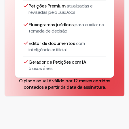
Petições Premium
atualizadas
e
revisadas pelo JusDocs
Fluxogramas jurídicos
para auxiliar na
tomada de decisão
Editor de documentos
com
inteligência artificial
Gerador de Petições com IA
5 usos /mês
O plano anual é válido por 12 meses corridos
contados a partir da data da assinatura.