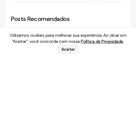
Posts Recomendados
Utilizamos cookies para melhorar sua experiência. Ao clicar em
"Aceitar", você concorda com nossa
Política de Privacidade
.
Direito do Trabalho
Direito do Trabal
Aceitar
O e-Social e o novo ‘Big Brother’
A Lei 13.015/2014,
empresarial
recursos trabalhi
01 Ago 2014
2
min. leitura
19 Set 2014