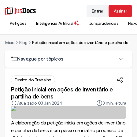
Entrar
Assinar
Petições
Inteligência Artificial
Jurisprudências
Flux
Início
Blog
Petição inicial em ações de inventário e partilha de bens
Navegue por tópicos
O processo de inventário e partilha de bens
Direito do Trabalho
Petição inicial em ações de inventário e
Requisitos da petição inicial de inventário
partilha de bens
Requerimento de provas
Atualizado
03 Jan 2024
3
min. leitura
Como elaborar a petição inicial em ações de inventário e
partilha de bens?
A elaboração da petição inicial em ações de inventário
e partilha de bens é um passo crucial no processo de
A simplificação do processo com o JusDocs