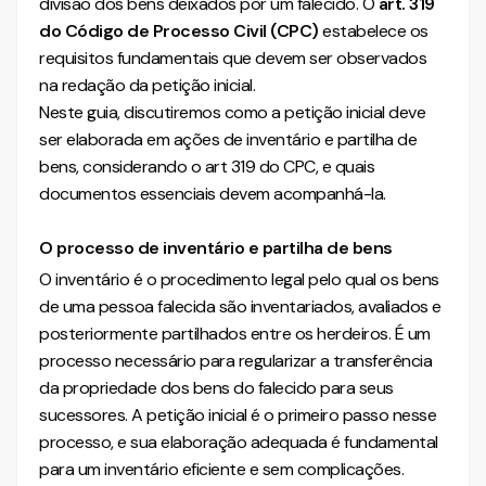
divisão dos bens deixados por um falecido. O
art. 319
Deseja aprofundar ainda mais sobre o Art 319 do CPC?
do Código de Processo Civil (CPC)
estabelece os
Confira nossos outros materiais sobre este assunto!
requisitos fundamentais que devem ser observados
na redação da petição inicial.
Neste guia, discutiremos como a petição inicial deve
ser elaborada em ações de inventário e partilha de
bens, considerando o art 319 do CPC, e quais
documentos essenciais devem acompanhá-la.
O processo de inventário e partilha de bens
O inventário é o procedimento legal pelo qual os bens
de uma pessoa falecida são inventariados, avaliados e
posteriormente partilhados entre os herdeiros. É um
processo necessário para regularizar a transferência
da propriedade dos bens do falecido para seus
sucessores. A petição inicial é o primeiro passo nesse
processo, e sua elaboração adequada é fundamental
para um inventário eficiente e sem complicações.