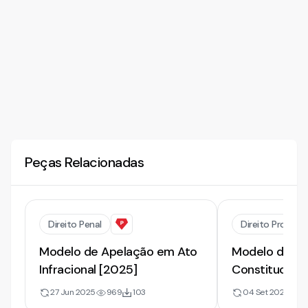
Peças Relacionadas
Direito Penal
Direito Processu
Modelo de Apelação em Ato
Modelo de Re
Infracional [2025]
Constituciona
Corpus [2023
27 Jun 2025
969
103
04 Set 2023
57