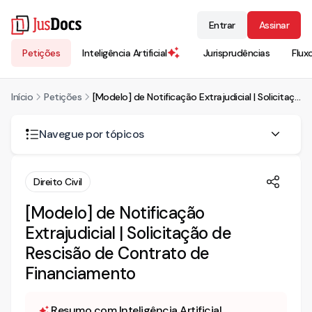
Entrar
Assinar
Petições
Inteligência Artificial
Jurisprudências
Flux
Início
Petições
[Modelo] de Notificação Extrajudicial | Solicitação de Rescisão de Contrato de Financiamento
Navegue por tópicos
INTERPELAÇÃO (NOTIFICAÇÃO) EXTRAJUDICIAL
Direito Civil
[Modelo] de Notificação
Extrajudicial | Solicitação de
Rescisão de Contrato de
Financiamento
Resumo com Inteligência Artificial