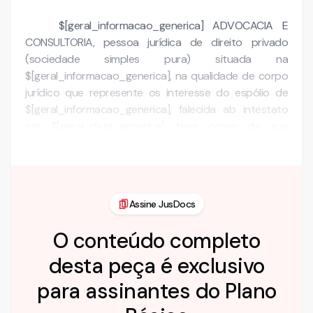
$[geral_informacao_generica] ADVOCACIA E
CONSULTORIA, pessoa jurídica de direito privado
(sociedade simples pura) situada na
$[geral_informacao_generica], na qualidade de corpo
jurídico que represente os interesse do espólio de
$[geral_informacao_generica], falecida ab intestato
em $[geral_data_generica], bem como da sua
genitoria (e herdeira) …
Assine JusDocs
O conteúdo completo
desta peça é exclusivo
para assinantes do Plano