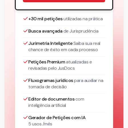
+30 mil petições
utilizadas na prática
Busca avançada
de Jurisprudência
Jurimetria Inteligente
Saiba sua real
chance de êxito em cada processo
Petições Premium
atualizadas
e
revisadas pelo JusDocs
Fluxogramas jurídicos
para auxiliar na
tomada de decisão
Editor de documentos
com
inteligência artificial
Gerador de Petições com IA
5 usos /mês