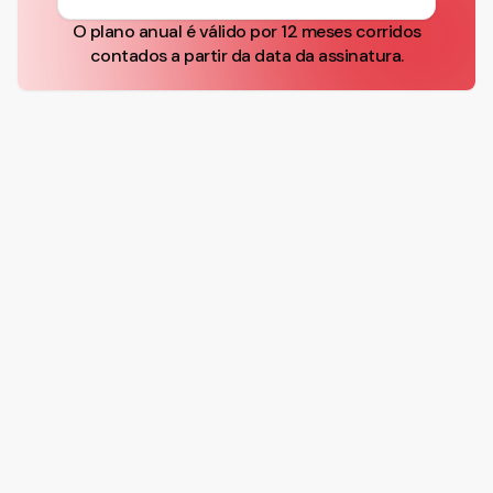
O plano anual é válido por 12 meses corridos
contados a partir da data da assinatura.