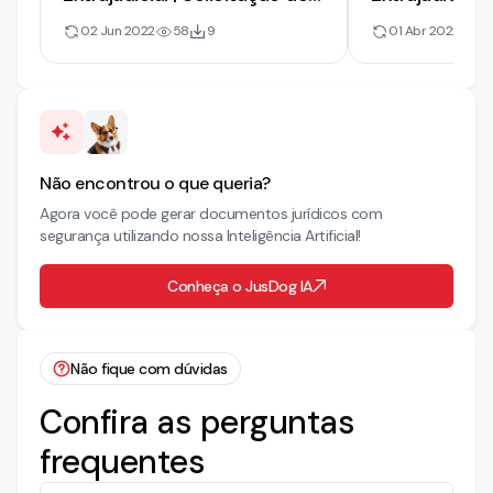
Documentos Contratuais a
Empréstimo 
02 Jun 2022
58
9
01 Abr 2022
9
Instituição Financeira
Consequência
Não encontrou o que queria?
Agora você pode gerar documentos jurídicos com
segurança utilizando nossa Inteligência Artificial!
Conheça o JusDog IA
Não fique com dúvidas
Confira as perguntas
frequentes