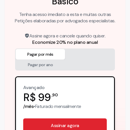
Básico
Tenha acesso imediato a esta e muitas outras
Petições elaboradas por advogados especialistas.
Assine agora e cancele quando quiser.
Economize 20% no plano anual
Pagar por mês
Pagar por ano
Avançado
R$
99
,
90
/mês
•
Faturado
mensalmente
Assinar agora