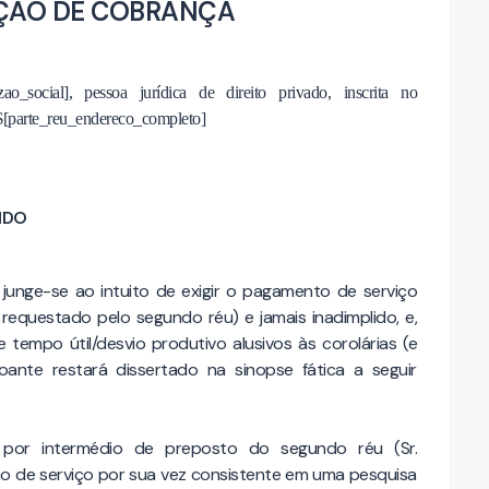
ÇÃO DE COBRANÇA
zao_social], pessoa jurídica de direito privado, inscrita no 
 $[parte_reu_endereco_completo]
IDO
 junge-se ao intuito de exigir o pagamento de serviço
equestado pelo segundo réu) e jamais inadimplido, e,
tempo útil/desvio produtivo alusivos às corolárias (e
nsoante restará dissertado na sinopse fática a seguir
– por intermédio de preposto do segundo réu (Sr.
ão de serviço por sua vez consistente em uma pesquisa