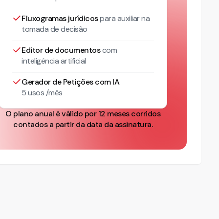
Fluxogramas jurídicos
para auxiliar na
tomada de decisão
Editor de documentos
com
inteligência artificial
Gerador de Petições com IA
5 usos /mês
O plano anual é válido por 12 meses corridos
contados a partir da data da assinatura.