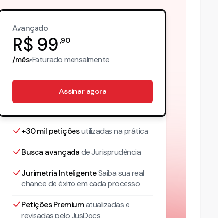
Avançado
R$
99
,
90
/mês
•
Faturado
mensalmente
Assinar agora
+30 mil petições
utilizadas na prática
Busca avançada
de Jurisprudência
Jurimetria Inteligente
Saiba sua real
chance de êxito em cada processo
Petições Premium
atualizadas
e
revisadas pelo JusDocs