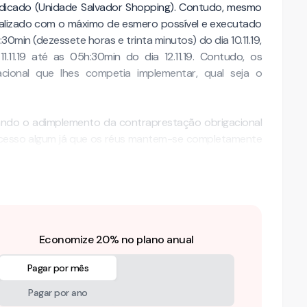
ndicado (Unidade Salvador Shopping). Contudo, mesmo
realizado com o máximo de esmero possível e executado
:30min (dezessete horas e trinta minutos) do dia 10.11.19,
1.11.19 até as 05h:30min do dia 12.11.19. Contudo, os
ional que lhes competia implementar, qual seja o
stando o adimplemento da contraprestação obrigacional
sucesso algum já que os réus mantem-se completamente
nicas efetivadas pelo …
Economize 20% no plano anual
Pagar por mês
Pagar por ano