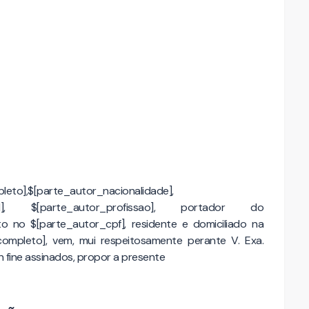
to],$[parte_autor_nacionalidade],
ivil], $[parte_autor_profissao], portador do
to no $[parte_autor_cpf], residente e domiciliado na
ompleto], vem, mui respeitosamente perante V. Exa.
 fine assinados, propor a presente