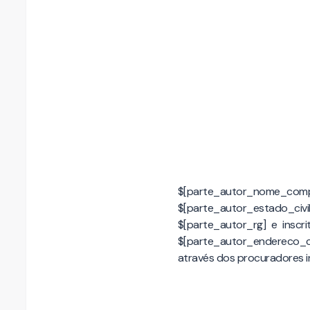
$[parte_autor_nome_comple
$[parte_autor_estado_c
$[parte_autor_rg] e inscri
$[parte_autor_endereco_c
através dos procuradores in