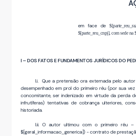
A
em face de
$[parte_reu_ra
$[parte_reu_cnpj], com sede na
I – DOS FATOS E FUNDAMENTOS JURÍDICOS DO PED
I.i. Que a pretensão ora externada pelo autor
desempenhado em prol do primeiro réu (por sua vez r
concomitante, ser indenizado em virtude da perda de 
infrutíferas) tentativas de cobrança ulteriores, co
historiada.
I.ii. O autor ultimou com o primeiro réu 
$[geral_informacao_generica]) - contrato de prestaç