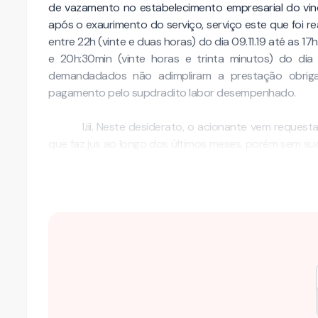
de vazamento no estabelecimento empresarial do vi
após o exaurimento do serviço, serviço este que foi 
entre 22h (vinte e duas horas) do dia 09.11.19 até as 17h
e 20h:30min (vinte horas e trinta minutos) do dia 1
demandadados não adimpliram a prestação obrigac
pagamento pelo supdradito labor desempenhado.
I.iii. Neste desiderato, o acionante vem reque
que faz jus ao longo dos últimos meses, porém sem 
impávidos, sequer respondendo as comunicações eletrô