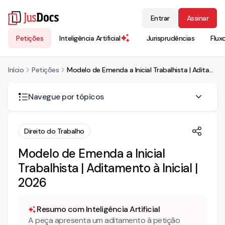
Entrar
Assinar
Petições
Inteligência Artificial
Jurisprudências
Flux
Início
Petições
Modelo de Emenda a Inicial Trabalhista | Aditamento à Inicial | 2026
Navegue por tópicos
O que fazer quando há erro no polo passivo da ação?
Direito do Trabalho
Você pode escolher entre emendar ou aditar a inicial
Modelo de Emenda a Inicial
nesse tipo de situação?
Trabalhista | Aditamento à Inicial |
Como o JusDocs pode ajudar nisso?
2026
Mais conteúdo jurídico
Conheça também nossa INTELIGÊNCIA ARTIFICIAL para
Resumo com Inteligência Artificial
advogados!
A peça apresenta um aditamento à petição