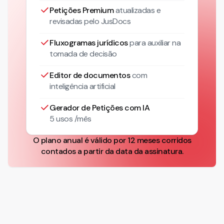
Petições Premium
atualizadas
e
revisadas pelo JusDocs
Fluxogramas jurídicos
para auxiliar na
tomada de decisão
Editor de documentos
com
inteligência artificial
Gerador de Petições com IA
5 usos /mês
O plano anual é válido por 12 meses corridos
contados a partir da data da assinatura.