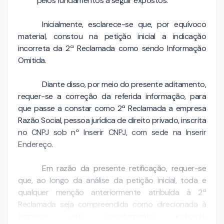
pelos fundamentos a seguir expostos:
Inicialmente, esclarece-se que, por equívoco
material, constou na petição inicial a indicação
incorreta da 2ª Reclamada como sendo Informação
Omitida.
Diante disso, por meio do presente aditamento,
requer-se a correção da referida informação, para
que passe a constar como 2ª Reclamada a empresa
Razão Social, pessoa jurídica de direito privado, inscrita
no CNPJ sob nº Inserir CNPJ, com sede na Inserir
Endereço.
Em razão da presente retificação, requer-se
que, ao longo da análise da petição inicial, toda e
qualquer menção anteriormente atribuída à 2ª
Reclamada seja compreendida como direcionada à
empresa ora corretamente indicada,