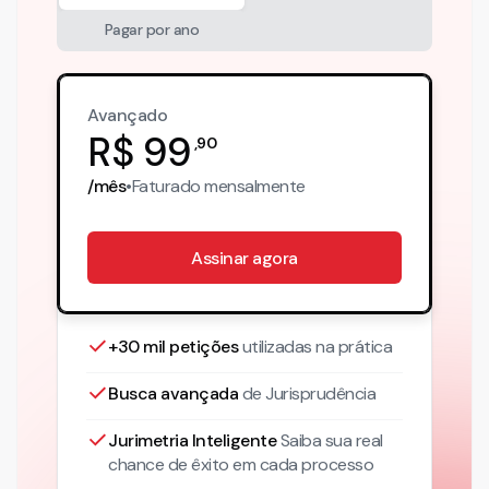
Pagar por ano
Avançado
R$
99
,
90
/mês
•
Faturado
mensalmente
Assinar agora
+30 mil petições
utilizadas na prática
Busca avançada
de Jurisprudência
Jurimetria Inteligente
Saiba sua real
chance de êxito em cada processo