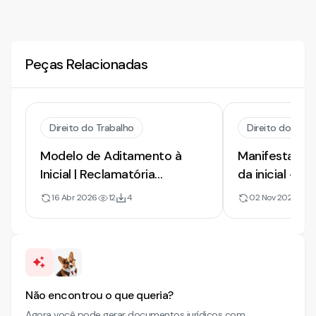
Peças Relacionadas
Direito do Trabalho
Direito do Trab
Modelo de Aditamento à
Manifestação
Inicial | Reclamatória
da inicial - Er
Trabalhista | 2026
Indicação de
16 Abr 2026
12
4
02 Nov 2021
91
Nova apresent
Não encontrou o que queria?
Agora você pode gerar documentos jurídicos com