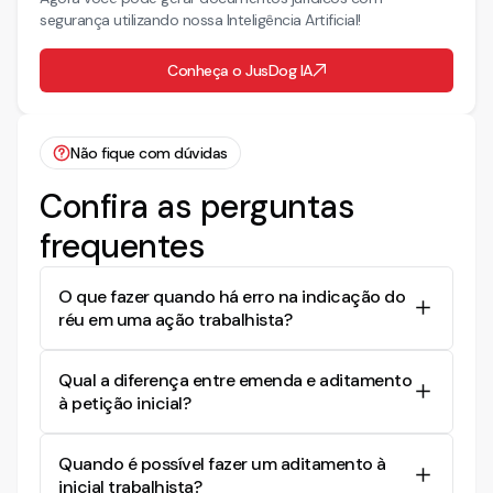
segurança utilizando nossa Inteligência Artificial!
Conheça o JusDog IA
Não fique com dúvidas
Confira as perguntas
frequentes
O que fazer quando há erro na indicação do
réu em uma ação trabalhista?
Quando há um erro na indicação do réu, é
Qual a diferença entre emenda e aditamento
necessário corrigir o polo passivo através de
à petição inicial?
emenda ou aditamento à petição inicial. Essa
correção deve ser feita rapidamente para evitar
A emenda à petição inicial é determinada pelo juiz
o indeferimento da inicial.
Quando é possível fazer um aditamento à
para corrigir um vício, enquanto o aditamento é
inicial trabalhista?
uma iniciativa da parte para alterar ou