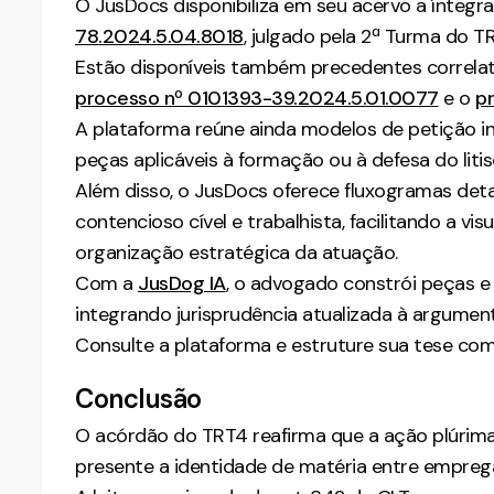
O JusDocs disponibiliza em seu acervo a íntegr
78.2024.5.04.8018
, julgado pela 2ª Turma do 
Estão disponíveis também precedentes correl
processo nº 0101393-39.2024.5.01.0077
e o
p
A plataforma reúne ainda modelos de petição inic
peças aplicáveis à formação ou à defesa do litis
Além disso, o JusDocs oferece fluxogramas det
contencioso cível e trabalhista, facilitando a vi
organização estratégica da atuação.
Com a
JusDog IA
, o advogado constrói peças e e
integrando jurisprudência atualizada à argume
Consulte a plataforma e estruture sua tese com
Conclusão
O acórdão do TRT4 reafirma que a ação plúrima
presente a identidade de matéria entre empr