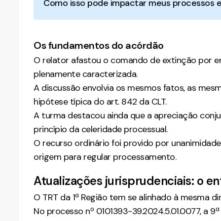
Como isso pode impactar meus processos e
Os fundamentos do acórdão
O relator afastou o comando de extinção por e
plenamente caracterizada.
A discussão envolvia os mesmos fatos, as mes
hipótese típica do art. 842 da CLT.
A turma destacou ainda que a apreciação conju
princípio da celeridade processual.
O recurso ordinário foi provido por unanimida
origem para regular processamento.
Atualizações jurisprudenciais: o 
O TRT da 1ª Região tem se alinhado à mesma dir
No processo nº 0101393-39.2024.5.01.0077, a 9