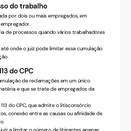
sso do trabalho
zada por dois ou mais empregados, em
o empregador.
ria de processos quando vários trabalhadores
até onde o juiz pode limitar essa cumulação
ção.
 113 do CPC
cumulação de reclamações em um único
matéria e que se trate de empregados da
 113 do CPC, que admite o litisconsórcio
tos, conexão entre as causas ou afinidade de
o.
 juiz a limitar o número de litigantes apenas