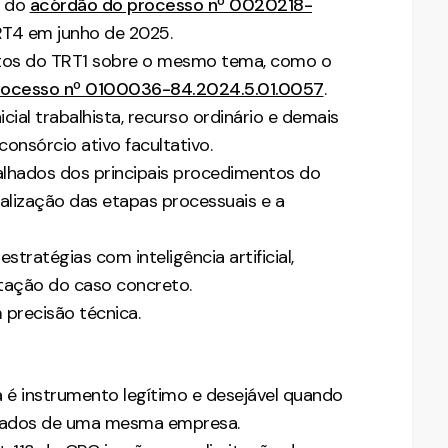
a do
acórdão do processo nº 0020218-
TRT4 em junho de 2025.
atos do TRT1 sobre o mesmo tema, como o
rocesso nº 0100036-84.2024.5.01.0057
.
ial trabalhista, recurso ordinário e demais
consórcio ativo facultativo.
alhados dos principais procedimentos do
sualização das etapas processuais e a
stratégias com inteligência artificial,
ntação do caso concreto.
 precisão técnica.
 é instrumento legítimo e desejável quando
egados de uma mesma empresa.