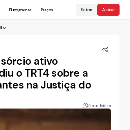
Entrar
Assinar
Fluxogramas
Preços
alho
nsórcio ativo
idiu o TRT4 sobre a
ntes na Justiça do
5
min. leitura