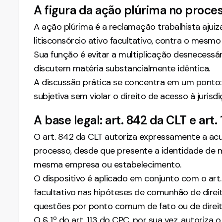
A figura da ação plúrima no proce
A ação plúrima é a reclamação trabalhista ajui
litisconsórcio ativo facultativo, contra o mesm
Sua função é evitar a multiplicação desnecessá
discutem matéria substancialmente idêntica.
A discussão prática se concentra em um ponto: 
subjetiva sem violar o direito de acesso à jurisdi
A base legal: art. 842 da CLT e art.
O art. 842 da CLT autoriza expressamente a a
processo, desde que presente a identidade de 
mesma empresa ou estabelecimento.
O dispositivo é aplicado em conjunto com o art.
facultativo nas hipóteses de comunhão de direi
questões por ponto comum de fato ou de direit
O § 1º do art. 113 do CPC, por sua vez, autoriza o