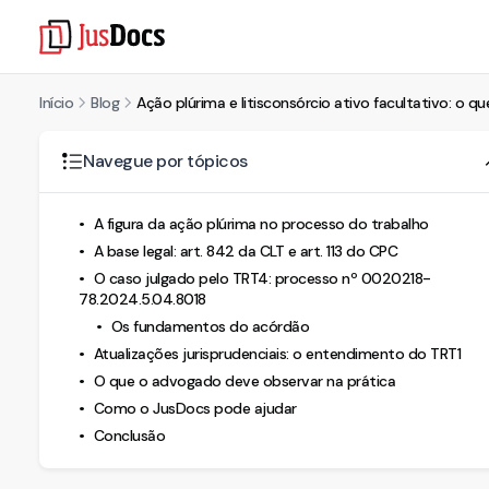
Início
Blog
Ação plúrima e litisconsórcio ativo facultativo: o 
Navegue por tópicos
A figura da ação plúrima no processo do trabalho
A base legal: art. 842 da CLT e art. 113 do CPC
O caso julgado pelo TRT4: processo nº 0020218-
78.2024.5.04.8018
Os fundamentos do acórdão
Atualizações jurisprudenciais: o entendimento do TRT1
O que o advogado deve observar na prática
Como o JusDocs pode ajudar
Conclusão