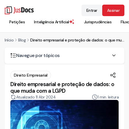
Entrar
Assinar
Petições
Inteligência Artificial
Jurisprudências
Flux
Início
Blog
Direito empresarial e proteção de dados: o que muda com a LGPD
Navegue por tópicos
Entendendo a LGPD no contexto empresarial
Direito Empresarial
Direito empresarial e proteção de dados: o
Responsabilidades das empresas
que muda com a LGPD
Consentimento e direitos dos titulares
Atualizado
11 Abr 2024
1
min. leitura
Impacto nas relações comerciais e contratuais
Implementação da LGPD nas empresas
Desafios e oportunidades