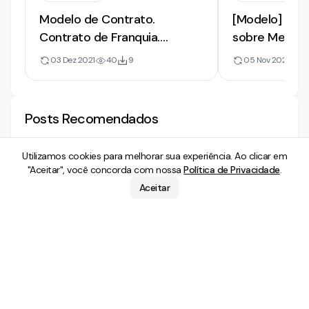
Modelo de Contrato.
[Modelo] de 
Contrato de Franquia.
sobre Meios 
Franquia Empresarial
Impugnação 
03 Dez 2021
40
9
05 Nov 2021
9
Desconsidera
Personalidade
Posts Recomendados
Utilizamos cookies para melhorar sua experiência. Ao clicar em
"Aceitar", você concorda com nossa
Política de Privacidade
.
Direito Empresarial
Direito Empresari
Aceitar
O papel do direito empresarial na
Fusões e aquisiçõ
economia circular
jurídicos atuais
11 Abr 2024
1
min. leitura
11 Abr 2024