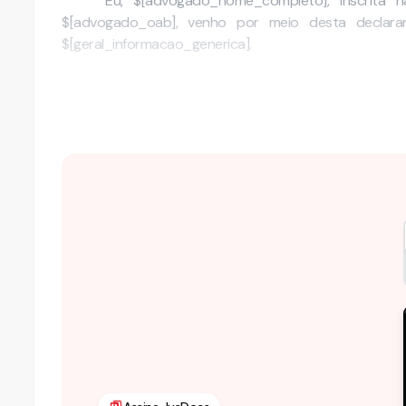
Eu, $[advogado_nome_completo], inscri
$[advogado_oab], venho por meio desta declarar
$[geral_informacao_generica].
Declaro que o valor recebido se refere a serviç