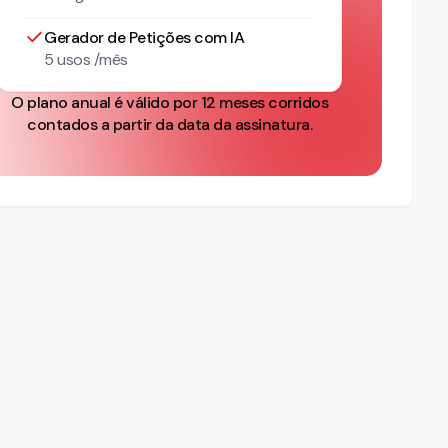
Gerador de Petições com IA
5 usos /mês
O plano anual é válido por 12 meses corridos
contados a partir da data da assinatura.