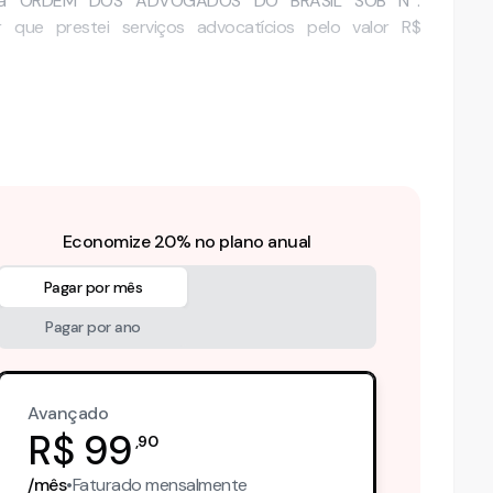
ta na ORDEM DOS ADVOGADOS DO BRASIL SOB Nº.
 que prestei serviços advocatícios pelo valor R$
os advocatícios prestados …
Economize 20% no plano anual
Pagar por mês
Pagar por ano
Avançado
R$
99
,
90
/mês
•
Faturado
mensalmente