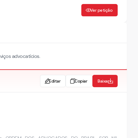
Ver petição
iços advocatícios.
Editar
Copiar
Baixar