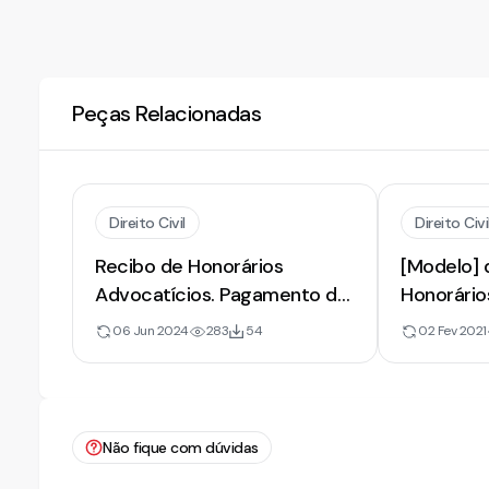
Peças Relacionadas
Direito Civil
Direito Civi
Recibo de Honorários
[Modelo] 
Advocatícios. Pagamento de
Honorário
Honorários
Pagamento
06 Jun 2024
283
54
02 Fev 2021
Serviços 
Não fique com dúvidas