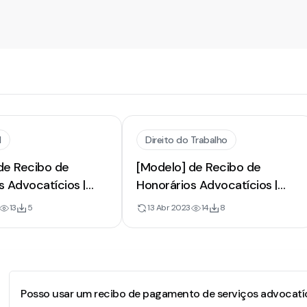
l
Direito do Trabalho
de Recibo de
[Modelo] de Recibo de
s Advocatícios |
Honorários Advocatícios |
 de Parcela por
Pagamento de Defesa
13
5
13 Abr 2023
14
8
Prestados
Trabalhista
Posso usar um recibo de pagamento de serviços advocat