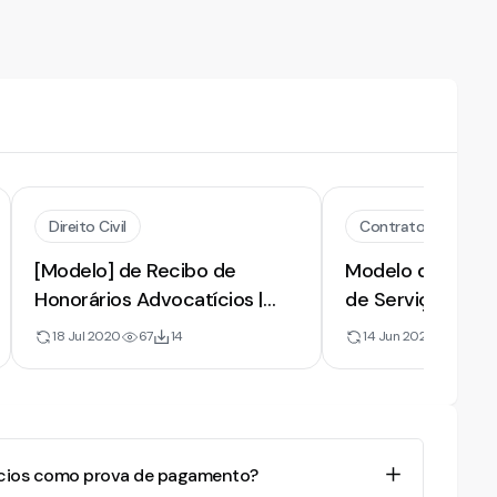
Direito Civil
Contratos
[Modelo] de Recibo de
Modelo de Recib
Honorários Advocatícios |
de Serviços Adv
Comprovante de Pagamento
18 Jul 2020
67
14
14 Jun 2022
29
12
Recebido
ícios como prova de pagamento?