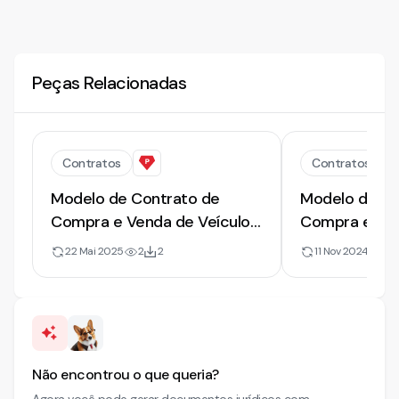
Peças Relacionadas
Contratos
Contratos
Modelo de Contrato de
Modelo de Co
Compra e Venda de Veículo -
Compra e Ven
Parcelado | 2025
22 Mai 2025
2
2
11 Nov 2024
20
Não encontrou o que queria?