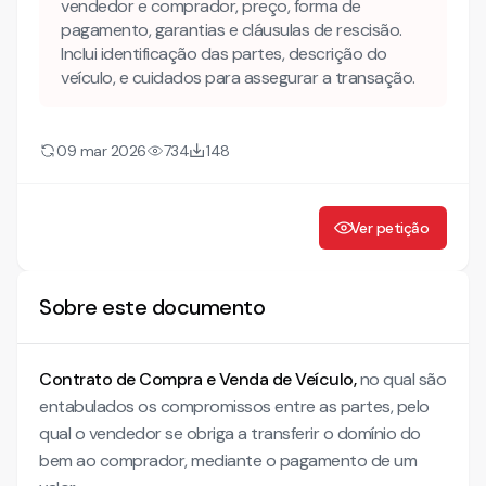
vendedor e comprador, preço, forma de
Usado
pagamento, garantias e cláusulas de rescisão.
Inclui identificação das partes, descrição do
Mais modelos jurídicos
veículo, e cuidados para assegurar a transação.
Conheça também nossa INTELIGÊNCIA ARTIFICIAL!
CONTRATO DE COMPRA E VENDA DE VEÍCULO
09 mar 2026
734
148
CLÁUSULA 1ª
CLÁUSULA 2ª
CLÁUSULA 3ª
Ver petição
Sobre este documento
Contrato de Compra e Venda de Veículo,
no qual são
entabulados os compromissos entre as partes, pelo
qual o vendedor se obriga a transferir o domínio do
bem ao comprador, mediante o pagamento de um