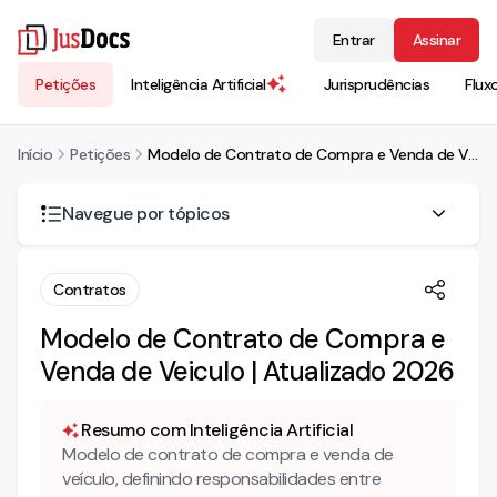
Entrar
Assinar
Petições
Inteligência Artificial
Jurisprudências
Flux
Início
Petições
Modelo de Contrato de Compra e Venda de Veiculo | Atualizado 2026
Navegue por tópicos
Qual o prazo de garantia de um veículo usado?
Contratos
Requisitos do Contrato de Compra e Venda de Veículo
Modelo de Contrato de Compra e
Venda de Veiculo | Atualizado 2026
Cuidados no Contrato de Compra de Venda de Veículo
Responsabilidades do Vendedor
Resumo com Inteligência Artificial
Comunicação ao DETRAN da venda de veículo usado
Modelo de contrato de compra e venda de
veículo, definindo responsabilidades entre
Cláusulas do Contrato de Compra e Venda de Veículo