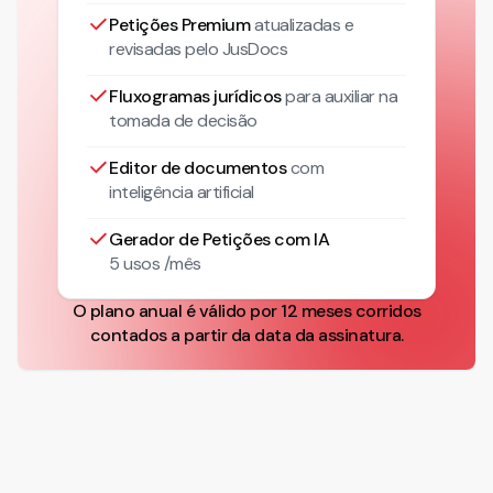
Petições Premium
atualizadas
e
revisadas pelo JusDocs
Fluxogramas jurídicos
para auxiliar na
tomada de decisão
Editor de documentos
com
inteligência artificial
Gerador de Petições com IA
5 usos /mês
O plano anual é válido por 12 meses corridos
contados a partir da data da assinatura.