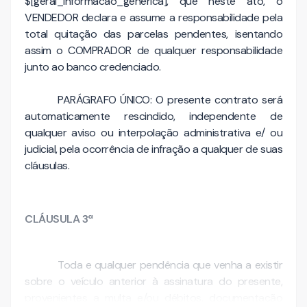
$[geral_informacao_generica], que neste ato, o
VENDEDOR declara e assume a responsabilidade pela
total quitação das parcelas pendentes, isentando
assim o COMPRADOR de qualquer responsabilidade
junto ao banco credenciado.
PARÁGRAFO ÚNICO: O presente contrato será
automaticamente rescindido, independente de
qualquer aviso ou interpolação administrativa e/ ou
judicial, pela ocorrência de infração a qualquer de suas
cláusulas.
CLÁUSULA 3ª
Toda e qualquer pendência que venha a existir
sobre o veículo anterior à assinatura do presente,
provenientes a multa e/ou débitos, documentação