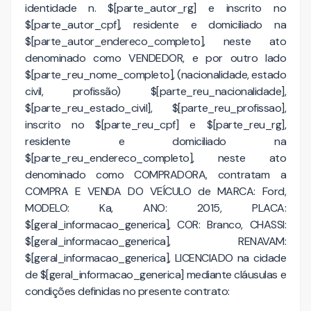
identidade n. $[parte_autor_rg] e inscrito no
$[parte_autor_cpf], residente e domiciliado na
$[parte_autor_endereco_completo], neste ato
denominado como VENDEDOR, e por outro lado
$[parte_reu_nome_completo], (nacionalidade, estado
civil, profissão) $[parte_reu_nacionalidade],
$[parte_reu_estado_civil], $[parte_reu_profissao],
inscrito no $[parte_reu_cpf] e $[parte_reu_rg],
residente e domiciliado na
$[parte_reu_endereco_completo], neste ato
denominado como COMPRADORA, contratam a
COMPRA E VENDA DO VEÍCULO de MARCA: Ford,
MODELO: Ka, ANO: 2015, PLACA:
$[geral_informacao_generica], COR: Branco, CHASSI:
$[geral_informacao_generica], RENAVAM:
$[geral_informacao_generica], LICENCIADO na cidade
de $[geral_informacao_generica] mediante cláusulas e
condições definidas no presente contrato: