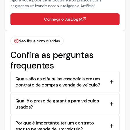
Agora você pode gerar documentos jurídicos com
segurança utilizando nossa Inteligência Artificial!
Conheça o JusDog IA
Não fique com dúvidas
Confira as perguntas
frequentes
Quais são as cláusulas essenciais em um
contrato de compra e venda de veículo?
Um contrato de compra e venda de veículo deve
Qual é o prazo de garantia para veículos
incluir cláusulas sobre preço e forma de
usados?
pagamento, responsabilidades do vendedor e
comprador, transferência de propriedade,
O Código de Defesa do Consumidor estabelece
condições do veículo, garantia, e rescisão do
Por que é importante ter um contrato
que o prazo de garantia legal para veículos
contrato.
escrito na venda de um veículo?