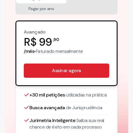
Pagar por ano
Avançado
R$
99
,
90
/mês
•
Faturado
mensalmente
Assinar agora
+30 mil petições
utilizadas na prática
Busca avançada
de Jurisprudência
Jurimetria Inteligente
Saiba sua real
chance de êxito em cada processo